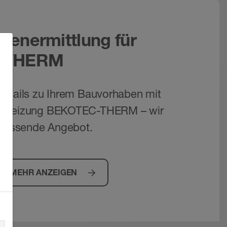
enermittlung für
-THERM
etails zu Ihrem Bauvorhaben mit
enheizung BEKOTEC-THERM – wir
 passende Angebot.
MEHR ANZEIGEN