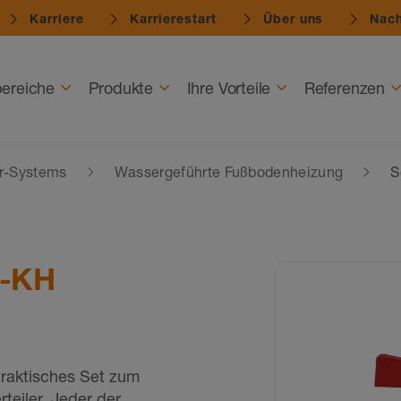
Karriere
Karrierestart
Über uns
Nach
ereiche
Produkte
Ihre Vorteile
Referenzen
r-Systems
Wassergeführte Fußbodenheizung
S
M-KH
raktisches Set zum
teiler. Jeder der