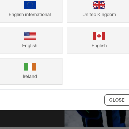
English international
United Kingdom
KOTEC-
English
English
en Sie einfach
r für Ihre
Ireland
CLOSE