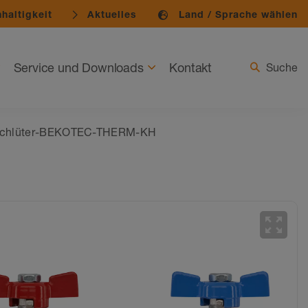
haltigkeit
Aktuelles
Land / Sprache wählen
Service und Downloads
Kontakt
Suche
chlüter-BEKOTEC-THERM-KH
zoom_out_map