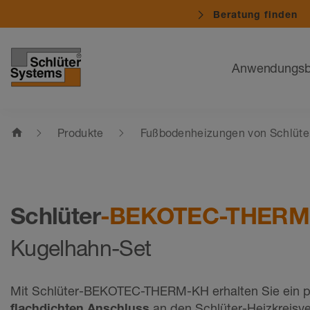
Beratung finden
Navigation
Anwendungsb
home
Produkte
Fußbodenheizungen von Schlüte
Schlüter
-BEKOTEC-THER
Kugelhahn-Set
Mit Schlüter-BEKOTEC-THERM-KH erhalten Sie ein p
flachdichten Anschluss
an den Schlüter-Heizkreisver