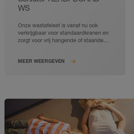
WS
Onze wastafelset is vanaf nu ook
verkrijgbaar voor standaardkranen en
zorgt voor vrij hangende of staande
wastafels, die in het KERDI-systeem
betrouwbaar afgedicht, direct
MEER WEERGEVEN
betegelbaar en voor barrièrevrije en
rolstoeltoegankelijke uitvoeringen
geschikt zijn.