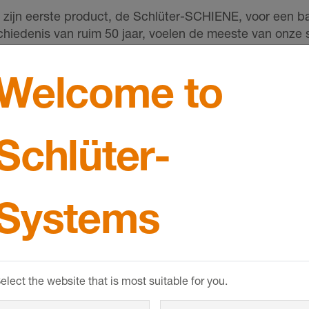
e zijn eerste product, de Schlüter-SCHIENE, voor een 
chiedenis van ruim 50 jaar, voelen de meeste van onze
niet per se zichtbaar zijn, maken ze altijd een belangri
rt of design. Kijk nog eens goed en werp een blik op o
Welcome to
Schlüter-
Systems
elect the website that is most suitable for you.