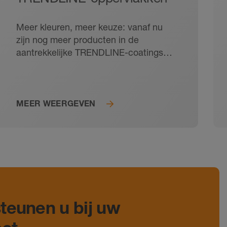
Meer kleuren, meer keuze: vanaf nu
zijn nog meer producten in de
aantrekkelijke TRENDLINE-coatings
verkrijgbaar en kunt u
randbescherming, planchetten of
douchegoten perfect op uw tegels
afstemmen.
MEER WEERGEVEN
teunen u bij uw