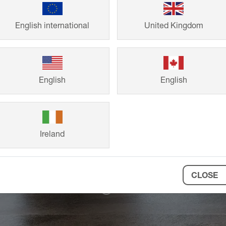
English international
United Kingdom
Schlüter-JOLLY
DI-BOARD
-TRENDLINE
Schlüter-TROBA
Schl
English
English
Ireland
CLOSE
ITRA
Schlüter-