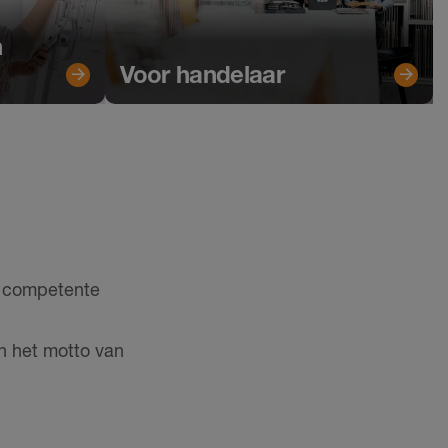
n
Voor handelaar
w competente
an het motto van