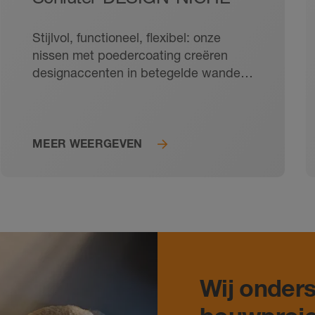
Stijlvol, functioneel, flexibel: onze
nissen met poedercoating creëren
designaccenten in betegelde wanden
en kunnen verticaal of horizontaal, vlak
afsluitend of uitstekend worden
geïnstalleerd. Uiteraard waterdicht in
het KERDI-systeem.
MEER WEERGEVEN
Wij onders