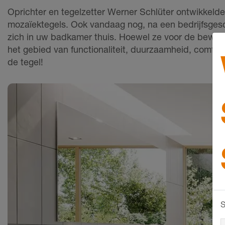
Oprichter en tegelzetter Werner Schlüter ontwikkeld
mozaïektegels. Ook vandaag nog, na een bedrijfsges
zich in uw badkamer thuis. Hoewel ze voor de bewoner 
het gebied van functionaliteit, duurzaamheid, comfo
de tegel!
S