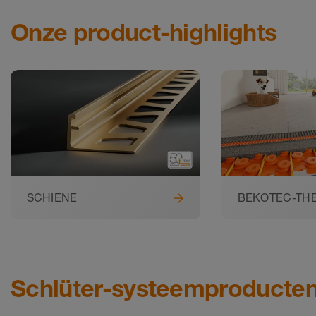
Onze product-highlights
SCHIENE
BEKOTEC-TH
Schlüter-systeemproducten