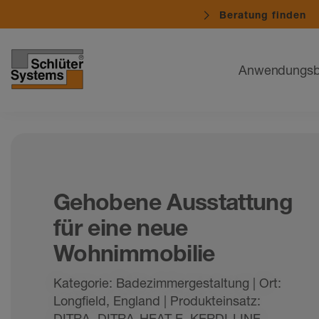
Beratung finden
Navigation
Anwendungsb
Gehobene Ausstattung
für eine neue
Wohnimmobilie
Kategorie: Badezimmergestaltung | Ort:
Longfield, England | Produkteinsatz:
DITRA, DITRA-HEAT-E, KERDI-LINE,