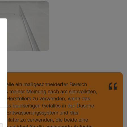
sszelle ein maßgeschneiderter Bereich
ist es meiner Meinung nach am sinnvollsten,
en Herstellers zu verwenden, wenn das
ll des beidseitigen Gefälles in der Dusche
das Entwässerungssystem und das
Schlüter zu verwenden, die beide eine
n und ideal für die vorliegende Aufgabe