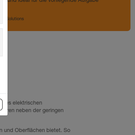
ign Solutions
 des elektrischen
ehören neben der geringen
n und Oberflächen bietet. So