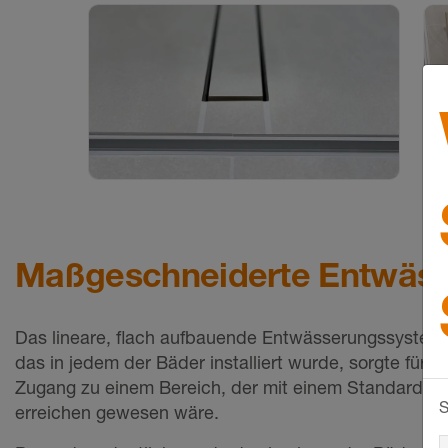
Maßgeschneiderte Entwäs
Das lineare, flach aufbauende Entwässerungssystem 
das in jedem der Bäder installiert wurde, sorgte für 
Zugang zu einem Bereich, der mit einem Standardabla
S
erreichen gewesen wäre.