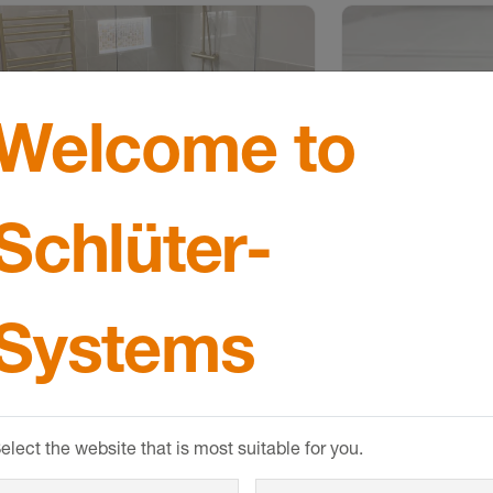
Welcome to
Schlüter-
serung
Systems
Wenn in einer Na
festgelegt wird, 
Schlüter-
KERDI-LINE
,
Produkte desselb
einen einfachen, ebenen
möglich ist. Im Fa
uf viel schwieriger zu
bedeutete dies, 
elect the website that is most suitable for you.
Gefälleboard von 
geringe Höhe habe