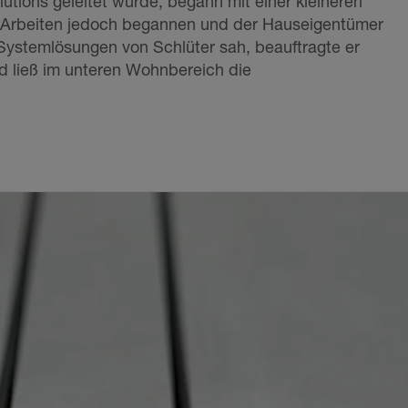
utions geleitet wurde, begann mit einer kleineren
e Arbeiten jedoch begannen und der Hauseigentümer
Systemlösungen von Schlüter sah, beauftragte er
d ließ im unteren Wohnbereich die