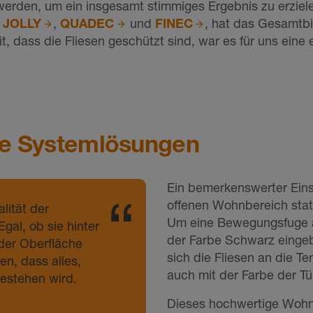
erden, um ein insgesamt stimmiges Ergebnis zu erzielen
h
JOLLY
,
QUADEC
und
FINEC
, hat das Gesamtb
t, dass die Fliesen geschützt sind, war es für uns eine
ige Systemlösungen
Ein bemerkenswerter Eins
offenen Wohnbereich statt
lität der
Um eine Bewegungsfuge 
gal, ob sie hinter
der Farbe Schwarz eingebau
 der Oberfläche
sich die Fliesen an die 
en, dass alles,
auch mit der Farbe der T
bestehen wird.
Dieses hochwertige Wohnba