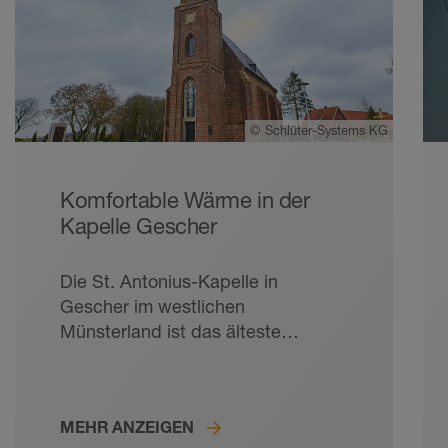
©
Schlüter-Systems KG
Komfortable Wärme in der
Kapelle Gescher
Die St. Antonius-Kapelle in
Gescher im westlichen
Münsterland ist das älteste
historische Bauwerk der Stadt. Ein
neuer Bodenbelag aus Baumberger
Sandstein inklusive komfortabler
MEHR ANZEIGEN
Fußbodenheizung sorgt jetzt für ein