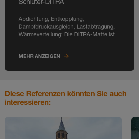
Schlüter-DITRA
Abdichtung, Entkopplung,
Dampfdruckausgleich, Lastabtragung,
Wärmeverteilung: Die DITRA-Matte ist
unter Fliesen nicht mehr wegzudenken.
MEHR ANZEIGEN
Diese Referenzen könnten Sie auch
interessieren: