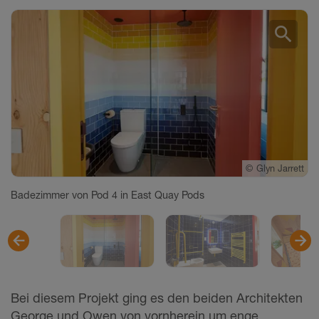
search
©
©
©
Glyn Jarrett
Glyn Jarrett
Glyn Jarrett
Badezimmer von Pod 4 in East Quay Pods
Bei diesem Projekt ging es den beiden Architekten
George und Owen von vornherein um enge