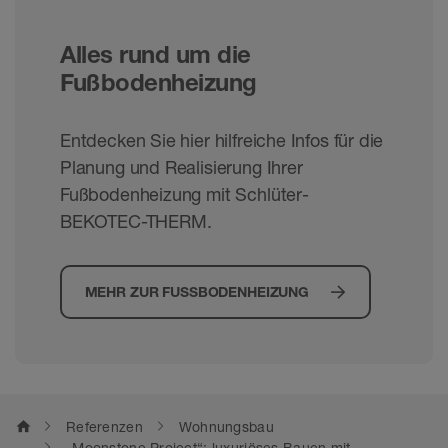
Alles rund um die
Fußbodenheizung
Entdecken Sie hier hilfreiche Infos für die
Planung und Realisierung Ihrer
Fußbodenheizung mit Schlüter-
BEKOTEC-THERM.
MEHR ZUR FUSSBODENHEIZUNG
home
Referenzen
Wohnungsbau
„Moonstone Project“: luxuriöses Bauen mit