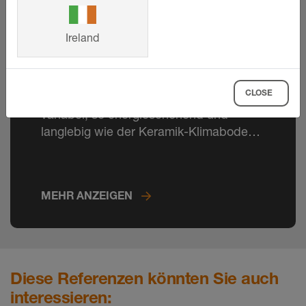
Ireland
Schlüter-BEKOTEC-THERM
CLOSE
Kaum eine Fußbodenheizung ist so
variabel, so energieschonend und
langlebig wie der Keramik-Klimaboden
Schlüter-BEKOTEC-THERM.
MEHR ANZEIGEN
Diese Referenzen könnten Sie auch
interessieren: