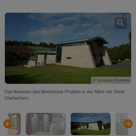
search
©
©
©
©
©
©
©
©
Schlueter-Systems
Schlueter-Systems
Schlueter-Systems
Schlueter-Systems
Schlueter-Systems
Schlueter-Systems
Schlueter-Systems
Schlueter-Systems
Das Anwesen des Moonstone-Projekts in der Nähe der Stadt
Cheltenham.