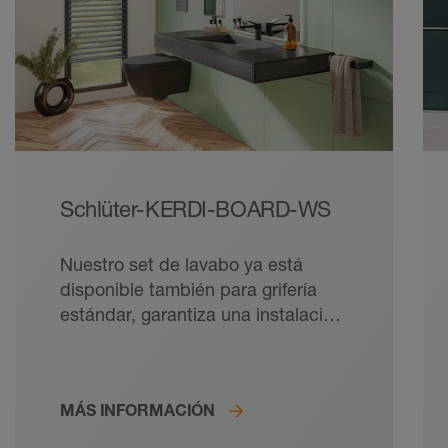
Schlüter-KERDI-BOARD-WS
Nuestro set de lavabo ya está
disponible también para grifería
estándar, garantiza una instalación
suspendida o sobre puntos de
apoyo, permite la integración en el
sistema KERDI con una
MÁS INFORMACIÓN
impermeabilización segura, se
puede alicatar directamente y es