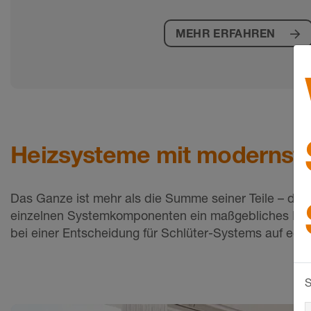
MEHR ERFAHREN
Heizsysteme mit modernste
Das Ganze ist mehr als die Summe seiner Teile – das
einzelnen Systemkomponenten ein maßgebliches Krite
bei einer Entscheidung für Schlüter-Systems auf ec
S