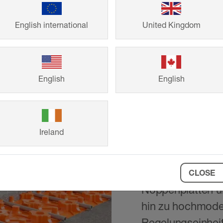
English international
United Kingdom
Komponen
wassergef
Fußboden
English
English
Die Komponente
Fußbodenheizun
Ireland
System-Heiztechni
Bedürfnisse Ihre
extraflachen, ul
CLOSE
Noppenplatten üb
hin zu hochmode
Regelungseinhei