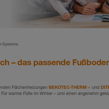
r-Systems
isch – das passende Fußbode
renden Flächenheizungen
BEKOTEC-THERM
und
DIT
it. Für warme Füße im Winter – und einen angenehm ge