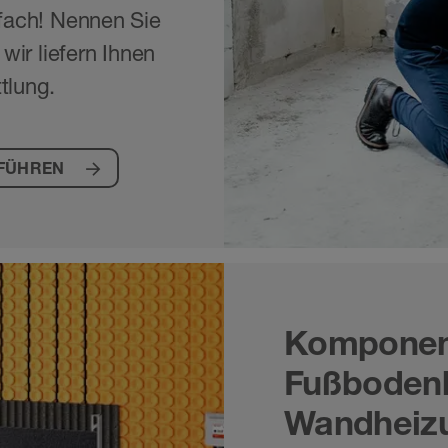
fach! Nennen Sie
ir liefern Ihnen
tlung.
FÜHREN
Komponent
Fußboden
Wandheiz