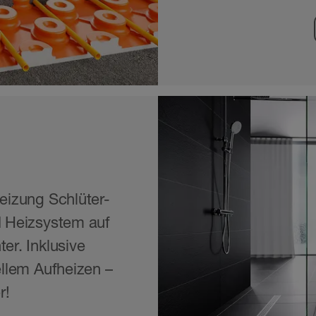
E
eizung Schlüter-
 Heizsystem auf
r. Inklusive
llem Aufheizen –
r!