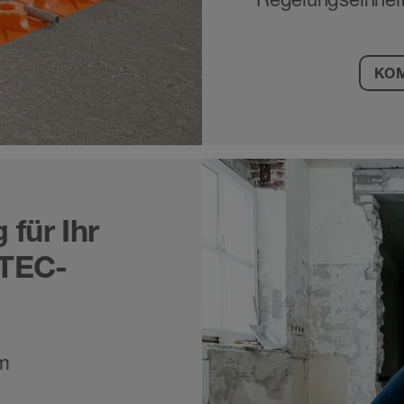
KO
für Ihr
OTEC-
m