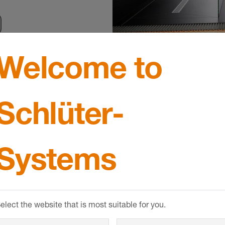
Welcome to
Schlüter-
r Technik – dank innovativ
 gilt auch für komplexe Flächenheizungssysteme. Dennoc
Systems
rium bei der Entscheidung für eine Fußbodenheizung. 
hte Markenqualität „Made in Germany“ setzen.
elect the website that is most suitable for you.