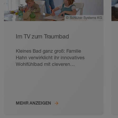
©
Schlüter-Systems KG
Im TV zum Traumbad
Kleines Bad ganz groß: Familie
Hahn verwirklicht ihr innovatives
Wohlfühlbad mit cleveren
Systemlösungen von Schlüter-
Systems und verwandelt einen
kleinen Werkraum in ein echtes
Traumbad.
MEHR ANZEIGEN