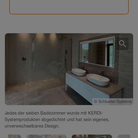
search
©
©
©
©
Schlueter-Systems
Schlueter-Systems
Schlueter-Systems
Schlueter-Systems
Jedes der sieben Badezimmer wurde mit KERDI-
Systemprodukten abgedichtet und hat sein eigenes,
unverwechselbares Design.