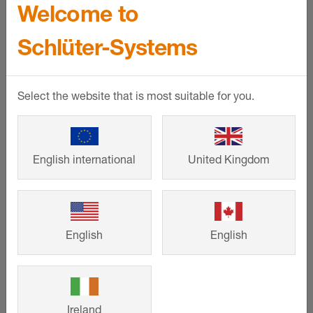
Welcome to
Ob Linien- oder Punktentwässerung:
Schlüter-Systems
Mit den KERDI-SHOWER-Gefälleboards
stellen Sie das nötige Gefälle und den
optimalen Verlegeuntergrund ganz
Select the website that is most suitable for you.
einfach her.
MEHR ANZEIGEN
English international
United Kingdom
English
English
Ireland