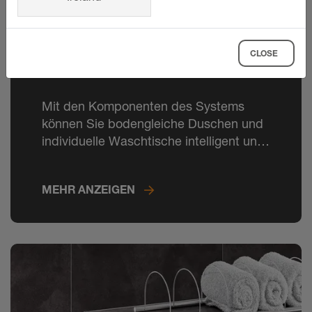
CLOSE
Schlüter-KERDI-LINE
Mit den Komponenten des Systems
können Sie bodengleiche Duschen und
individuelle Waschtische intelligent und
elegant entwässern.
MEHR ANZEIGEN