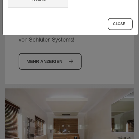
BEKOTEC-THERM
Berechnen Sie schnell und einfach den
CLOSE
Materialbedarf für Ihre Fußbodenheizung
von Schlüter-Systems!
MEHR ANZEIGEN