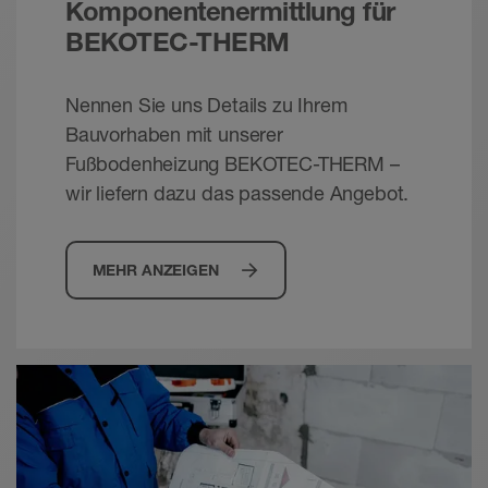
Technische Handbücher - © Schlüter-Systems
Komponentenermittlung für
PDF – 14,9 MB
BEKOTEC-THERM
Nennen Sie uns Details zu Ihrem
Bauvorhaben mit unserer
Fußbodenheizung BEKOTEC-THERM –
wir liefern dazu das passende Angebot.
MEHR ANZEIGEN