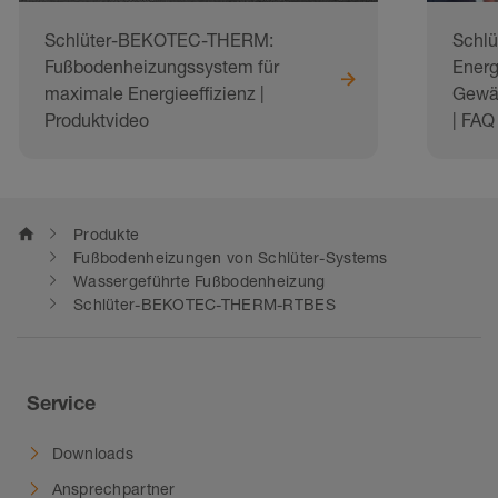
Schlüter-BEKOTEC-THERM:
Schl
Fußbodenheizungssystem für
Energ
maximale Energieeffizienz |
Gewäh
Produktvideo
| FAQ
home
Produkte
Fußbodenheizungen von Schlüter-Systems
Wassergeführte Fußbodenheizung
Schlüter-BEKOTEC-THERM-RTBES
Service
Downloads
Ansprechpartner