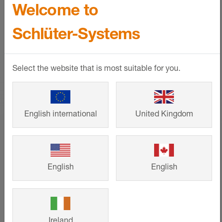
Welcome to
MEHR ANZEIGEN
Schlüter-Systems
Select the website that is most suitable for you.
English international
United Kingdom
English
English
Heizkreisrechner für
Ireland