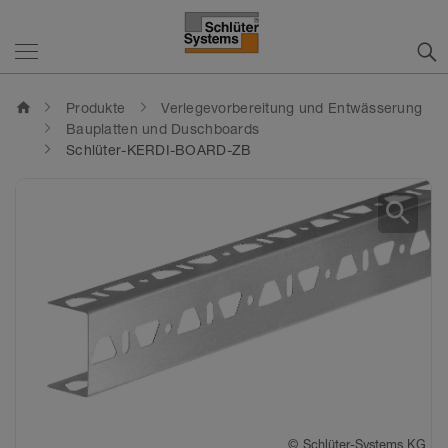
home
Produkte
Verlegevorbereitung und Entwässerung
Bauplatten und Duschboards
Schlüter-KERDI-BOARD-ZB
search
©
Schlüter-Systems KG
©
Schlüter-Systems KG