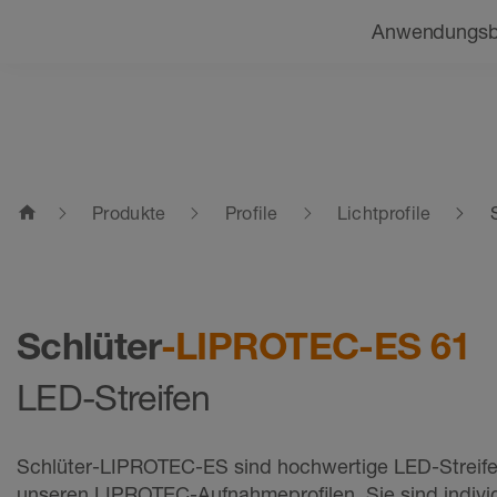
Navigation
Beratung finden
Anwendungsb
home
Produkte
Profile
Lichtprofile
Schlüter
-LIPROTEC-ES 61
LED-Streifen
Schlüter-LIPROTEC-ES sind hochwertige LED-Streife
unseren LIPROTEC-Aufnahmeprofilen. Sie sind individ