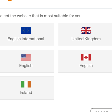
Vom Einfamilienh
Lösungen von Sc
elect the website that is most suitable for you.
für schöne Gesta
sich von bereits 
Renovierungsproj
English international
United Kingdom
persönliches Vor
English
English
Ireland