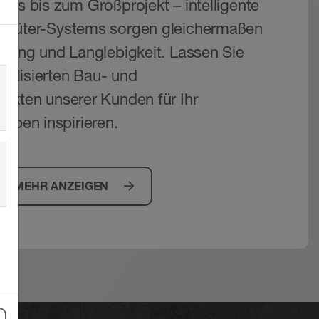
aus bis zum Großprojekt – intelligente
hlüter-Systems sorgen gleichermaßen
ltung und Langlebigkeit. Lassen Sie
realisierten Bau- und
ekten unserer Kunden für Ihr
haben inspirieren.
MEHR ANZEIGEN