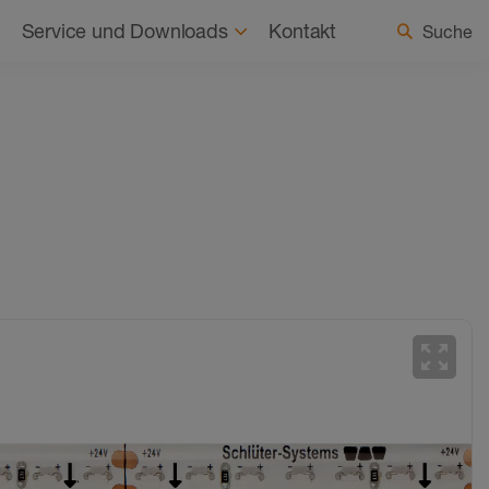
haltigkeit
Aktuelles
Land / Sprache wählen
Service und Downloads
Kontakt
Suche
zoom_out_map