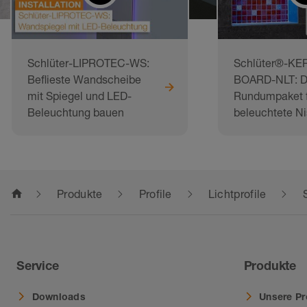
Schlüter-LIPROTEC-WS:
Schlüter®-KER
Beflieste Wandscheibe
BOARD-NLT: D
mit Spiegel und LED-
Rundumpaket f
Beleuchtung bauen
beleuchtete N
home
Produkte
Profile
Lichtprofile
Service
Produkte
Downloads
Unsere Pr