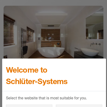
Download
Schlüter-Edelstahlprofile - SHI-Produktpass
Zertifikate - © Schlüter-Systems
PDF – 1,4 MB
Schlüter-SCHIENE-STEP | Produktdatenblatt
2.15
Produktdatenblatt - © Schlüter-Systems
PDF – 400,08 KB
Welcome to
Schlüter-Systems
Referenzen
Select the website that is most suitable for you.
Vom Einfamilienhaus bis zum Großprojekt
– intelligente Lösungen von Schlüter-