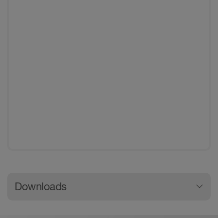
Allgemeine Produktinformation
Downloads