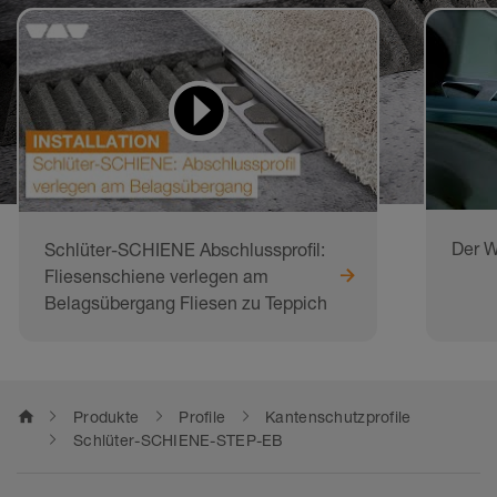
Videos zum Lernen
und Nachmachen
Der 
Schlüter-SCHIENE Abschlussprofil:
Fliesenschiene verlegen am
Belagsübergang Fliesen zu Teppich
home
Produkte
Profile
Kantenschutzprofile
Schlüter-SCHIENE-STEP-EB