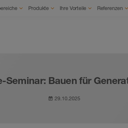
Karriere
Karrierestart
Über uns
Nach
ereiche
Produkte
Ihre Vorteile
Referenzen
e-Seminar: Bauen für Genera
29.10.2025
event_note