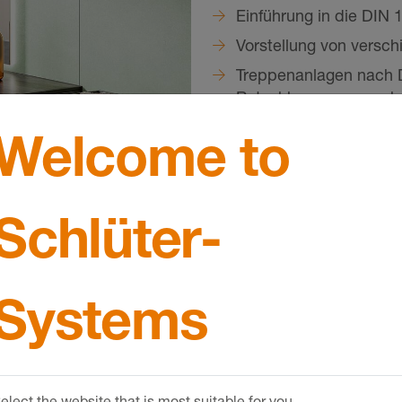
Einführung in die DIN 
Vorstellung von versch
Treppenanlagen nach 
Rutschhemmung nach 
Kontrastwertermittlun
Welcome to
10:50 Uhr Abschlussdisku
11:00 Uhr Ende der Veran
Schlüter-
©
Schlueter-Systems
Systems
, Thomas Grenda
elect the website that is most suitable for you.