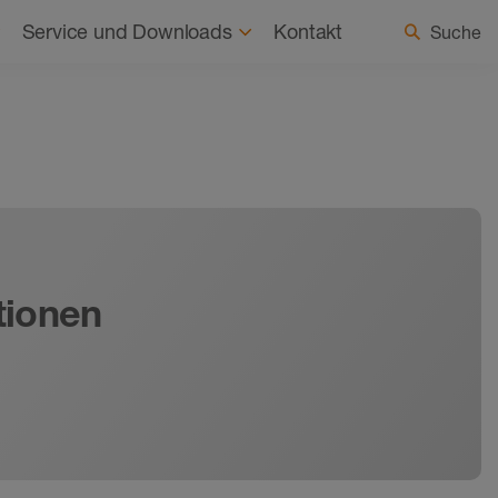
haltigkeit
Aktuelles
Land / Sprache wählen
Service und Downloads
Kontakt
Suche
tionen