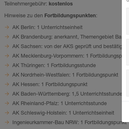
Teilnehmergebühr:
kostenlos
Hinweise zu den
Fortbildungspunkten
:
AK Berlin: 1 Unterrichtseinheit
AK Brandenburg: anerkannt, Themengebiet Baupr
AK Sachsen: von der AKS geprüft und bestätigt
AK Mecklenburg-Vorpommern: 1 Fortbildungspun
AK Thüringen: 1 Fortbildungsstunde
AK Nordrhein-Westfalen: 1 Fortbildungspunkt
AK Hessen: 1 Fortbildungspunkt
AK Baden-Württemberg: 1,5 Unterrichtsstunden
AK Rheinland-Pfalz: 1 Unterrichtsstunde
AK Schleswig-Holstein: 1 Unterrichtseinheit
Ingenieurkammer-Bau NRW: 1 Fortbildungspunkt