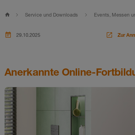
home
Service und Downloads
Events, Messen u
event_note
launch
29.10.2025
Zur An
Anerkannte Online-Fortbild