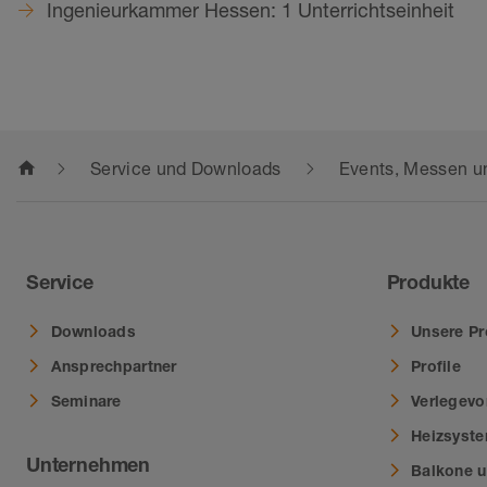
Ingenieurkammer Hessen: 1 Unterrichtseinheit
home
Service und Downloads
Events, Messen u
Service
Produkte
Downloads
Unsere Pr
Ansprechpartner
Profile
Seminare
Verlegevo
Heizsyst
Unternehmen
Balkone u