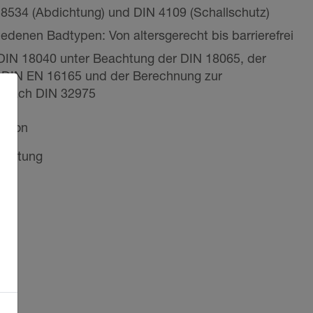
18534 (Abdichtung) und DIN 4109 (Schallschutz)
iedenen Badtypen: Von altersgerecht bis barrierefrei
DIN 18040 unter Beachtung der DIN 18065, der
DIN EN 16165 und der Berechnung zur
g nach DIN 32975
ssion
staltung