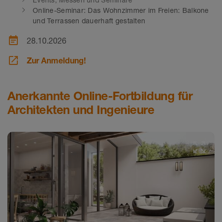
Online-Seminar: Das Wohnzimmer im Freien: Balkone
und Terrassen dauerhaft gestalten
event_note
28.10.2026
launch
Zur Anmeldung!
Anerkannte Online-Fortbildung für
Architekten und Ingenieure