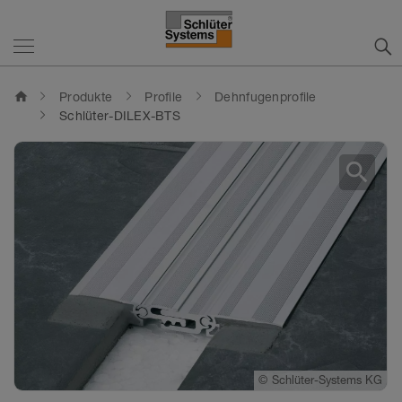
home
Produkte
Profile
Dehnfugenprofile
Schlüter-DILEX-BTS
search
©
Schlüter-Systems KG
©
Schlüter-Systems KG