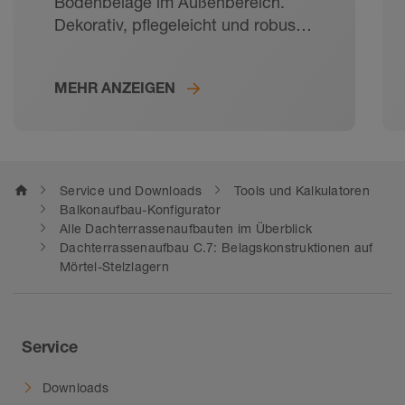
Bodenbeläge im Außenbereich.
Dekorativ, pflegeleicht und robust:
Fliesen sind der ideale Bodenbelag
für Balkone und Terrassen. Mit
MEHR ANZEIGEN
durchdachtem Belagsaufbau sorgt
Schlüter-Systems für ein langes
Fliesenleben auch im
Außenbereich. Von der Abdichtung
im Verbund über die Randprofile
home
Service und Downloads
Tools und Kalkulatoren
bis zur Entwässerungsrinne – bei
Balkonaufbau-Konfigurator
unseren Systemlösungen für
Alle Dachterrassenaufbauten im Überblick
Dachterrassenaufbau C.7: Belagskonstruktionen auf
Balkone und Terrassen passt alles
Mörtel-Stelzlagern
zusammen. Für Neubau und
Sanierung.
Service
Downloads