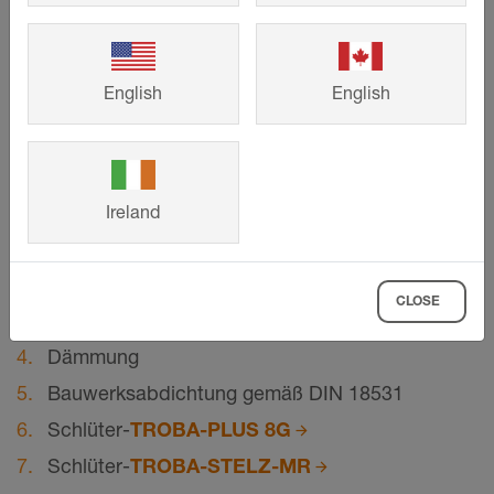
English
English
©
Schlueter-Systems
Schnittzeichnung des Wandanschlusses für Dachterrassenaufbau C.7
Belagskonstruktion mit TROBA-STELZ-Mörtel-Ringen
Ireland
Betonplatte
Gefälleestrich (1,5–2%)
CLOSE
Dampfsperre gemäß DIN 18531
Dämmung
Bauwerksabdichtung gemäß DIN 18531
Schlüter-
TROBA-PLUS 8G
Schlüter-
TROBA-STELZ-MR