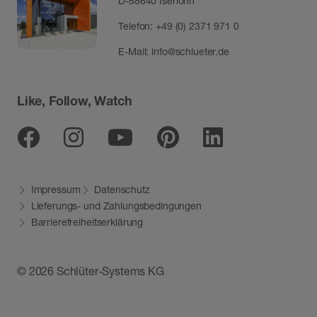
D-58640 Iserlohn
Telefon:
+49 (0) 2371 971 0
E-Mail:
info@schlueter.de
Like, Follow, Watch
Facebook
Instagram
Youtube
Pinterest
Linkedin
Impressum
Datenschutz
Lieferungs- und Zahlungsbedingungen
Barrierefreiheitserklärung
© 2026 Schlüter-Systems KG