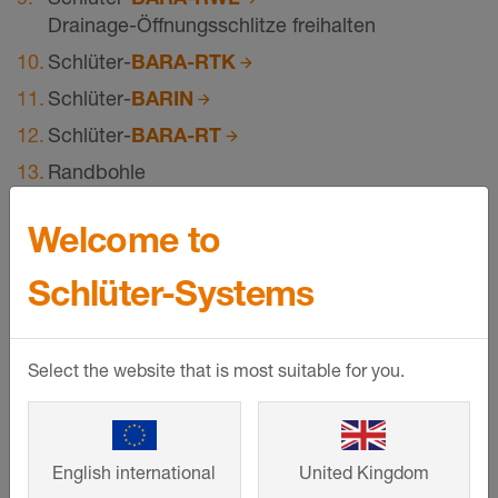
Drainage-Öffnungsschlitze freihalten
Schlüter-
BARA-RTK
Schlüter-
BARIN
Schlüter-
BARA-RT
Randbohle
Welcome to
Wandanschluss
Schlüter-Systems
Select the website that is most suitable for you.
English international
United Kingdom