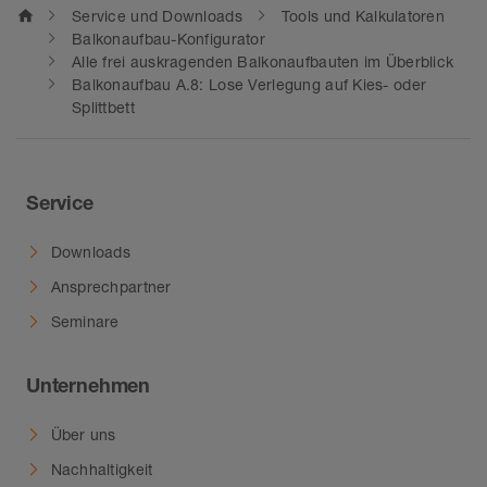
im Verbund über die Randprofile
home
Service und Downloads
Tools und Kalkulatoren
bis zur Entwässerungsrinne – bei
Balkonaufbau-Konfigurator
unseren Systemlösungen für
Alle frei auskragenden Balkonaufbauten im Überblick
Balkonaufbau A.8: Lose Verlegung auf Kies- oder
Balkone und Terrassen passt alles
Splittbett
zusammen. Für Neubau und
Sanierung.
Service
Downloads
Ansprechpartner
Seminare
Unternehmen
Über uns
Nachhaltigkeit