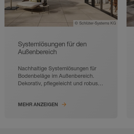
©
Schlüter-Systems KG
Systemlösungen für den
Außenbereich
Nachhaltige Systemlösungen für
Bodenbeläge im Außenbereich.
Dekorativ, pflegeleicht und robust:
Fliesen sind der ideale Bodenbelag
für Balkone und Terrassen. Mit
MEHR ANZEIGEN
durchdachtem Belagsaufbau sorgt
Schlüter-Systems für ein langes
Fliesenleben auch im
Außenbereich. Von der Abdichtung