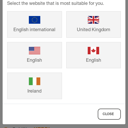
Select the website that is most suitable for you.
English international
United Kingdom
©
Schlueter-Systems
Schnittzeichnung des Wandanschlusses für Balkonaufbau A.8 Lose
Verlegung auf TROBA in Kies oder Splitt
English
English
Betonkragplatte
Gefälleestrich (1,5–2%)
Ireland
Bauwerksabdichtung gemäß DIN 18531
Schlüter-
TROBA
Kies- oder Splittbett
CLOSE
Großformatige selbsttragende Platten