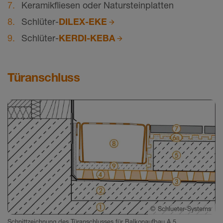
Keramikfliesen oder Natursteinplatten
Schlüter-
DILEX-EKE
Schlüter-
KERDI-KEBA
Türanschluss
©
Schlueter-Systems
Schnittzeichnung des Türanschlusses für Balkonaufbau A.5