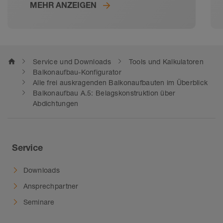
MEHR ANZEIGEN
durchdachtem Belagsaufbau sorgt
Schlüter-Systems für ein langes
Fliesenleben auch im
Außenbereich. Von der Abdichtung
im Verbund über die Randprofile
home
Service und Downloads
Tools und Kalkulatoren
bis zur Entwässerungsrinne – bei
Balkonaufbau-Konfigurator
unseren Systemlösungen für
Alle frei auskragenden Balkonaufbauten im Überblick
Balkonaufbau A.5: Belagskonstruktion über
Balkone und Terrassen passt alles
Abdichtungen
zusammen. Für Neubau und
Sanierung.
Service
Downloads
Ansprechpartner
Seminare