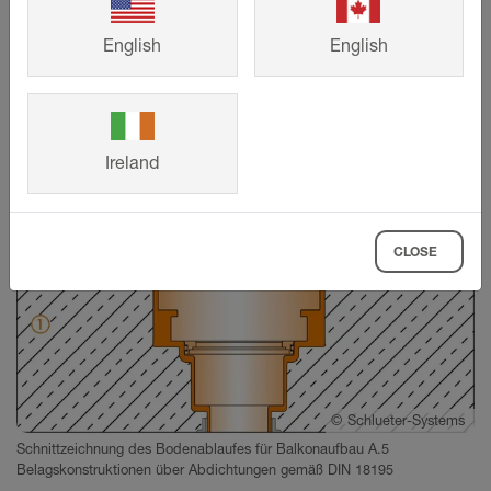
Bodenablauf
English
English
Ireland
CLOSE
©
Schlueter-Systems
Schnittzeichnung des Bodenablaufes für Balkonaufbau A.5
Belagskonstruktionen über Abdichtungen gemäß DIN 18195