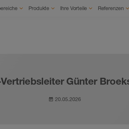
Karriere
Karrierestart
Über uns
Nach
ereiche
Produkte
Ihre Vorteile
Referenzen
-Vertriebsleiter Günter Broeks
20.05.2026
event_note