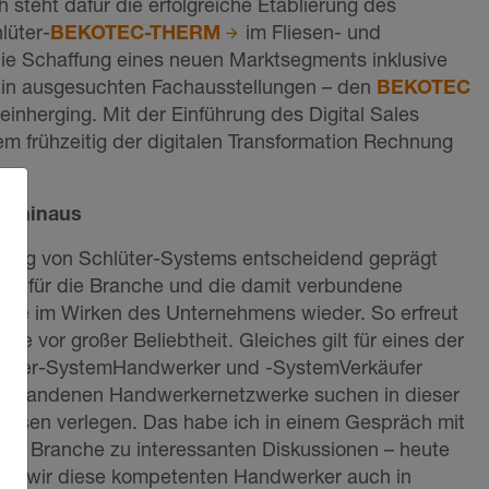
 steht dafür die erfolgreiche Etablierung des
lüter-
BEKOTEC-THERM
im Fliesen- und
die Schaffung eines neuen Marktsegments inklusive
 in ausgesuchten Fachausstellungen – den
BEKOTEC
einherging. Mit der Einführung des Digital Sales
frühzeitig der digitalen Transformation Rechnung
nd hinaus
hmung von Schlüter-Systems entscheidend geprägt
spür für die Branche und die damit verbundene
eute im Wirken des Unternehmens wieder. So erfreut
e vor großer Beliebtheit. Gleiches gilt für eines der
hlüter-SystemHandwerker und -SystemVerkäufer
ntstandenen Handwerkernetzwerke suchen in dieser
 Fliesen verlegen. Das habe ich in einem Gespräch mit
 der Branche zu interessanten Diskussionen – heute
en wir diese kompetenten Handwerker auch in