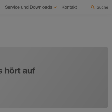
haltigkeit
Aktuelles
Land / Sprache wählen
Service und Downloads
Kontakt
Suche
 hört auf