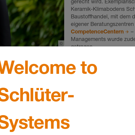
gerecht wird. Exemplarisch
Keramik-Klimabodens Sch
Baustoffhandel, mit dem 
eigener Beratungszentren
CompetenceCentern
– 
Managements wurde zudem 
©
Schlueter-Systems
getragen.
er-Systems, verlässt das
Akzente über Deutschla
Welcome to
unftsorientierten Blickweise hat er Erfolg und Wahrne
 gesetzt – auch international. Besonders sein gutes Ge
sein strategisches Marketing aus und finden sich bis h
Schlüter-
führte Konditionssystem auch länderübergreifend nach wi
ngskonzepte in der Branche. Die Ausbildungen zum Sc
ustein im Kundenbeziehungsmanagement. Die daraus e
Systems
e Fliesenleger sind unsere Zielgruppe, sondern die, die
atten‘ bereits 1994 thematisiert. Damals führte das in
ndwerks kein Thema mehr. Und damals wie heute möcht