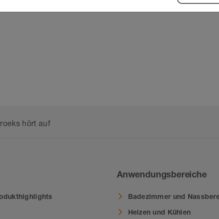
roeks hört auf
Anwendungsbereiche
odukthighlights
Badezimmer und Nassbere
Heizen und Kühlen