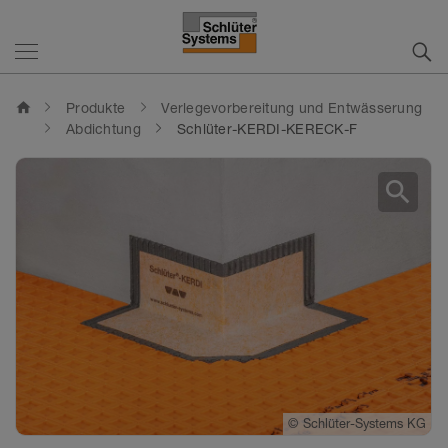
home
Produkte
Verlegevorbereitung und Entwässerung
Abdichtung
Schlüter-KERDI-KERECK-F
search
©
©
Schlüter-Systems KG
Schlüter-Systems KG