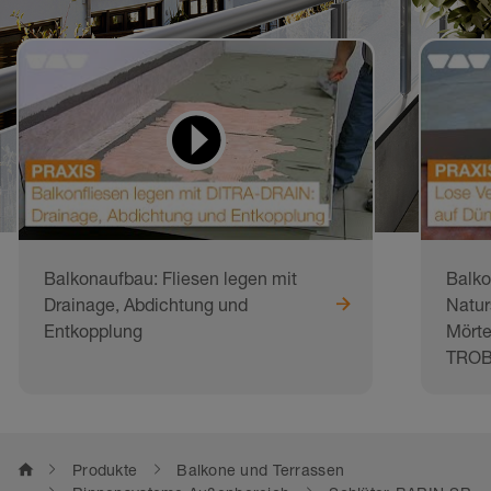
Videos zum Lernen
und Nachmachen
Balkonaufbau: Fliesen legen mit
Balko
Drainage, Abdichtung und
Natur
Entkopplung
Mörte
TROB
home
Produkte
Balkone und Terrassen