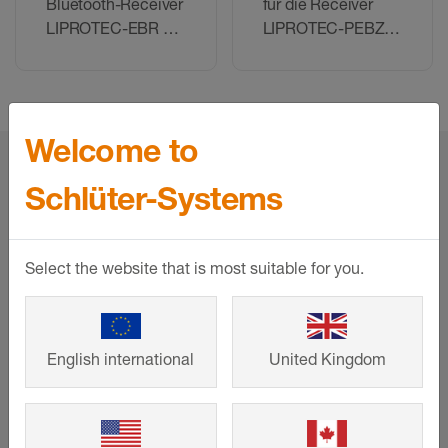
Bluetooth-Receiver
für die Receiver
LIPROTEC-EBR &
LIPROTEC-PEBZR
LIPROTEC-PEBR
& -EBZR
Welcome to
home
Produkte
Profile
Lichtprofile
Schlüter-Systems
Service
Select the website that is most suitable for you.
Downloads
Ansprechpartner
English international
United Kingdom
Seminare
Unternehmen