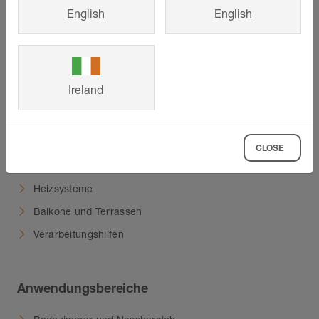
Über uns
English
English
Nachhaltigkeit
Produkte
Ireland
Unsere Produkthighlights
Profile
CLOSE
Verlegevorbereitung und Entwässerung
Heizsysteme
Balkone und Terrassen
Verarbeitungshilfen
Anwendungsbereiche