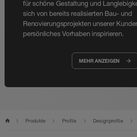
für schöne Gestaltung und Langlebigke
sich von bereits realisierten Bau- und
Renovierungsprojekten unserer Kunden 
persönliches Vorhaben inspirieren.
MEHR ANZEIGEN
home
Produkte
Profile
Designprofile