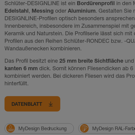
Schlüter-DESIGNLINE ist ein
Bordüren­profil
in den 
Edelstahl
,
Messing
oder
Aluminium
. Gestalten Sie 
DESIGNLINE-Profilen optisch besonders anspreche
Innenbereich, insbesondere im Zusammenspiel mit ge
Keramik und Naturstein. Die Profilserie lässt sich m
Profilen aus den Reihen Schlüter-RONDEC bzw. -Q
Wandaußenecken kombinieren.
Das Profil besitzt eine
25 mm breite Sichtfläche
und 
kanten 6 mm
dick. Somit können Fliesen­dicken ab 6
kombiniert werden. Bei dickeren Fliesen wird das Prof
hinterfüllt.
DATENBLATT
MyDesign Bedruckung
MyDesign RAL-Farb