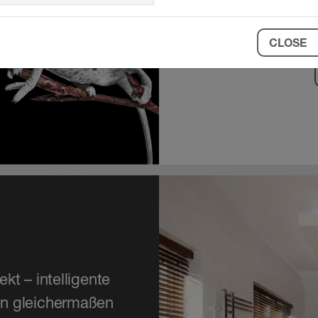
und unendliche 
CLOSE
t – intelligente
en gleichermaßen