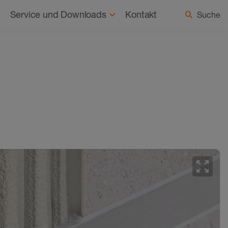
haltigkeit
Aktuelles
Land / Sprache wählen
Service und Downloads
Kontakt
Suche
zoom_out_map