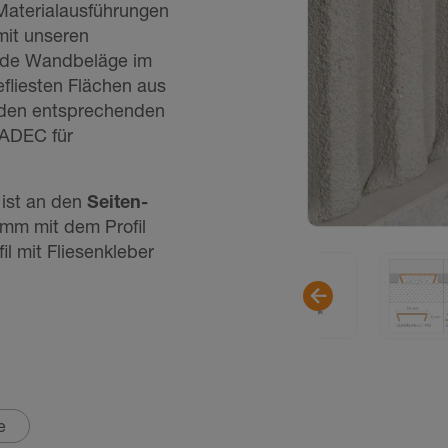
Materialausführungen
mit unseren
nde Wandbeläge im
fliesten Flächen aus
it den entsprechenden
UADEC für
ist an den
Seiten­
 mm mit dem Profil
il mit Fliesenkleber
e