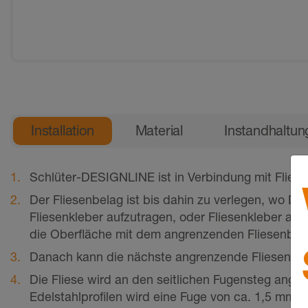
Allgemeine Produktinformation
Installation
Material
Instandhaltun
Schlüter-DESIGNLINE ist in Verbindung mit Flie­s
Der Fliesenbelag ist bis dahin zu verlegen, wo DE
Fliesenkleber aufzutragen, oder Fliesenkleber au
die Oberfläche mit dem angrenzenden Fliesenbela
Danach kann die nächste angrenzende Flie­senrei
Die Fliese wird an den seitlichen Fu­gen­steg ange
Edelstahlprofilen wird eine Fuge von ca. 1,5 mm fr