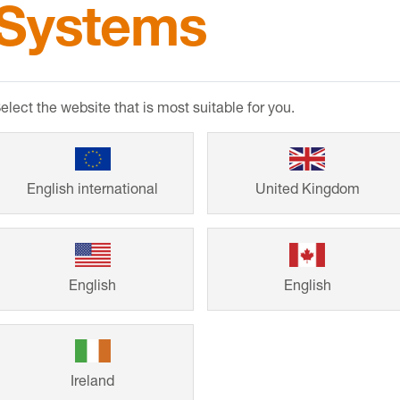
Systems
nd Werkzeugen zu verarbeiten, die keine Kratzspuren 
liesenkleber – vor allem bei Aluminium – sind sofort zu
elect the website that is most suitable for you.
English international
United Kingdom
MyDesign 
English
English
Bringen Sie Ihr 
bieten Ihnen drei
Ireland