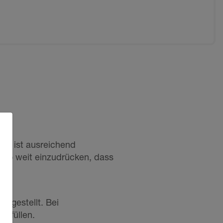
ort ist ausreichend
l so weit einzudrücken, dass
ergestellt. Bei
u füllen.