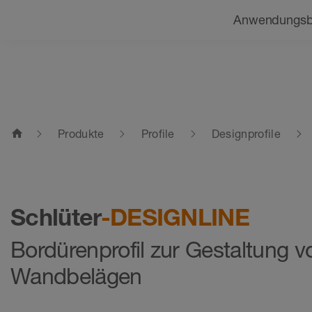
Navigation
Beratung finden
Anwendungsb
home
Produkte
Profile
Designprofile
Schlüter
-DESIGNLINE
Bordüren­profil zur Gestaltung v
Wandbelägen