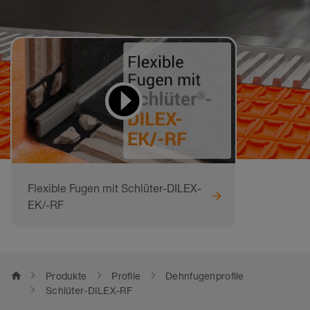
Videos zum Lernen
und Nachmachen
Flexible Fugen mit Schlüter-DILEX-
EK/-RF
home
Produkte
Profile
Dehnfugenprofile
Schlüter-DILEX-RF