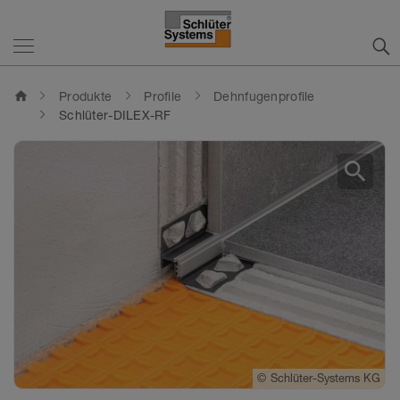
home
Produkte
Profile
Dehnfugenprofile
Schlüter-DILEX-RF
search
©
Schlüter-Systems KG
©
Schlüter-Systems KG