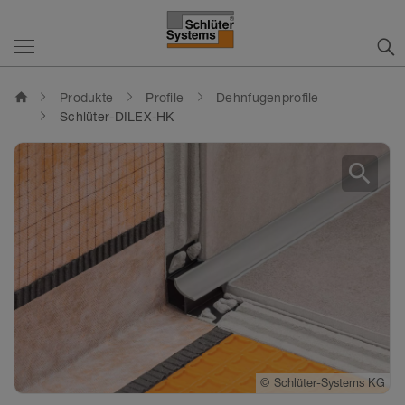
home
Produkte
Profile
Dehnfugenprofile
Schlüter-DILEX-HK
search
©
Schlüter-Systems KG
©
Schlüter-Systems KG