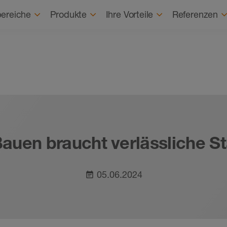
Karriere
Karrierestart
Über uns
Nach
ereiche
Produkte
Ihre Vorteile
Referenzen
auen braucht verlässliche S
05.06.2024
event_note