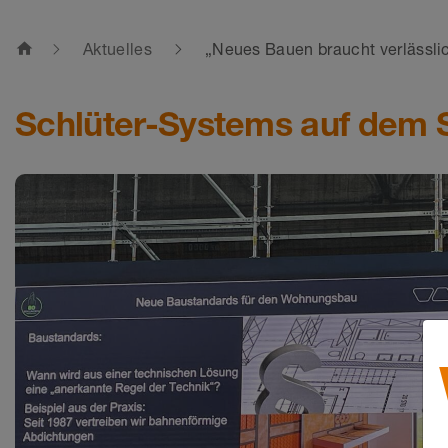
home
Aktuelles
„Neues Bauen braucht verlässli
Schlüter-Systems auf dem