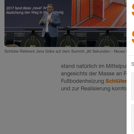
Schlüter-Referent Jens Göke auf dem Summit „80 Sekunden – Neues Bau
S
stand natürlich im Mittelpunk
angesichts der Masse an Rege
Fußbodenheizung
Schlüter
und zur Realisierung komfort