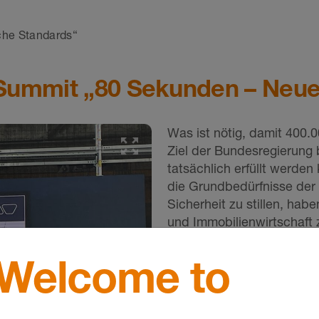
che Standards“
 Summit „80 Sekunden – Neu
Was ist nötig, damit 400.
Ziel der Bundesregierung 
tatsächlich erfüllt werde
die Grundbedürfnisse de
Sicherheit zu stillen, habe
und Immobilienwirtschaf
getroffen.
Welcome to
„Neues Bauen braucht verl
Jens Göke im Rahmen sein
allem einfacher zu bauen.