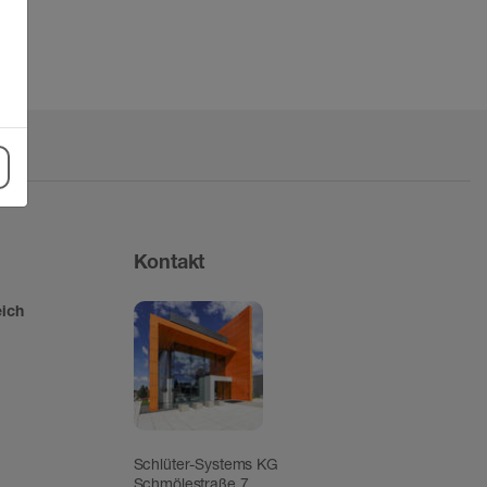
Kontakt
ich
Schlüter-Systems KG
Schmölestraße 7