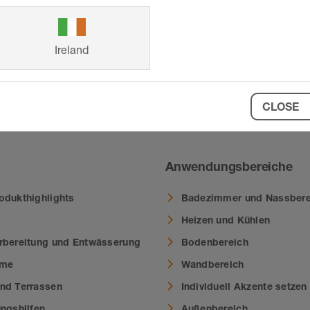
Ireland
che Standards“
CLOSE
Anwendungsbereiche
odukthighlights
Badezimmer und Nassbere
Heizen und Kühlen
rbereitung und Entwässerung
Bodenbereich
eme
Wandbereich
nd Terrassen
Individuell Akzente setzen
ungshilfen
Außenbereich