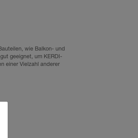
auteilen, wie Balkon- und
 gut geeignet, um KERDI-
 einer Vielzahl anderer