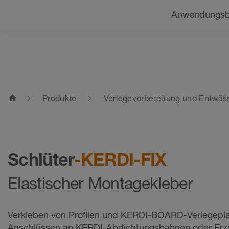
Navigation
Beratung finden
Anwendungsb
home
Produkte
Verlegevorbereitung und Entwäs
Schlüter
-KERDI-FIX
Elastischer Montagekleber
Verkleben von Profilen und KERDI-BOARD-Verlegepla
Anschlüssen an KERDI-Abdichtungsbahnen oder Erz