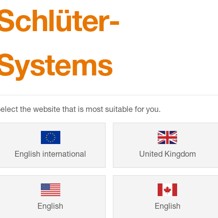
Schlüter-
Systems
Referenze
elect the website that is most suitable for you.
Vom Einfamilienh
Lösungen von Sc
English international
United Kingdom
für schöne Gesta
sich von bereits 
Renovierungsproj
English
English
persönliches Vor