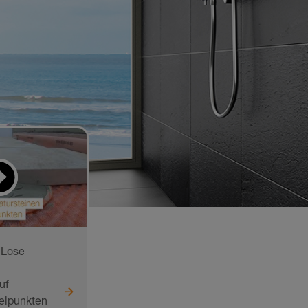
 Lose
uf
elpunkten