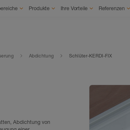
Karriere
Karrierestart
Über uns
Nach
ereiche
Produkte
Ihre Vorteile
Referenzen
serung
Abdichtung
Schlüter-KERDI-FIX
tten, Abdichtung von
eugung einer