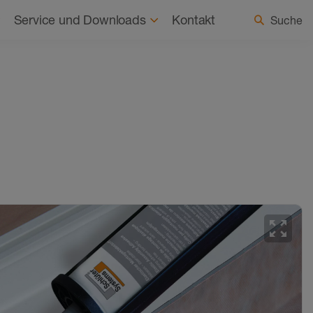
haltigkeit
Aktuelles
Land / Sprache wählen
Service und Downloads
Kontakt
Suche
zoom_out_map