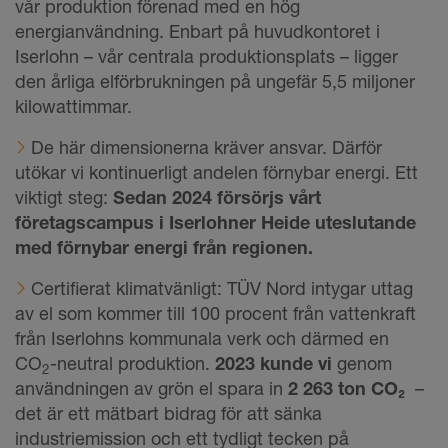
vår produktion förenad med en hög
energianvändning. Enbart på huvudkontoret i
Iserlohn – vår centrala produktionsplats – ligger
den årliga elförbrukningen på ungefär 5,5 miljoner
kilowattimmar.
De här dimensionerna kräver ansvar. Därför
utökar vi kontinuerligt andelen förnybar energi. Ett
viktigt steg:
Sedan 2024 försörjs vårt
företagscampus i Iserlohner Heide uteslutande
med förnybar energi från regionen.
Certifierat klimatvänligt: TÜV Nord intygar uttag
av el som kommer till 100 procent från vattenkraft
från Iserlohns kommunala verk och därmed en
CO
-neutral produktion.
2023
kunde vi
genom
2
användningen av grön el spara in
2 263 ton
CO₂
–
det är ett mätbart bidrag för att sänka
industriemission och ett tydligt tecken på