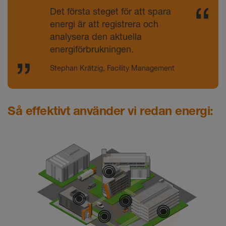
Det första steget för att spara
energi är att registrera och
analysera den aktuella
energiförbrukningen.
Stephan Krätzig, Facility Management
Så effektivt använder vi redan energi:
Kraft-värme-
Geotermik
Elektromobi
Bergv
Grön el från