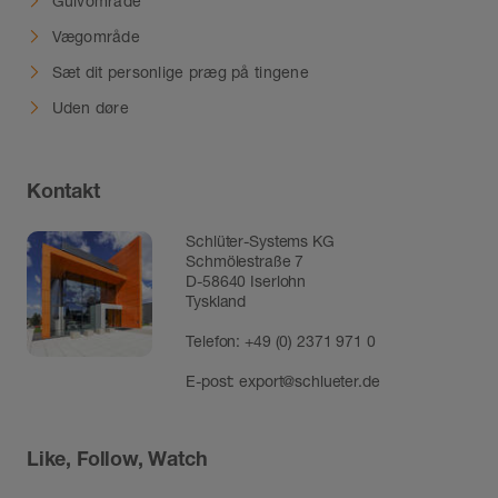
Gulvområde
Vægområde
Sæt dit personlige præg på tingene
Uden døre
Kontakt
Schlüter-Systems KG
Schmölestraße 7
D-58640 Iserlohn
Tyskland
Telefon:
+49 (0) 2371 971 0
E-post:
export@schlueter.de
Like, Follow, Watch