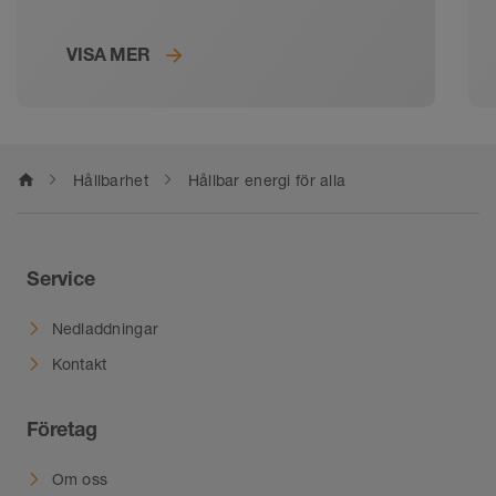
ekologiska fotavtrycket så litet som
möjligt.
VISA MER
home
Hållbarhet
Hållbar energi för alla
Service
Nedladdningar
Kontakt
Företag
Om oss