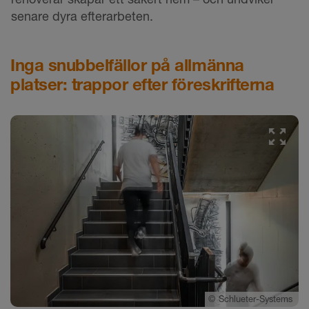
senare dyra efterarbeten.
Inga snubbelfällor på allmänna
platser: trappor efter föreskrifterna
©
Schlueter-Systems