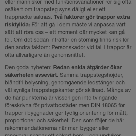
eller människor med funktionsvariationer rör sig ofta
osäkert om trappsteg syns dåligt eller ett
trappräcke saknas.
Två faktorer gör trappor extra
riskfyllda:
För att gå i dem måste vi anpassa vårt
sätt att röra oss – ett moment där mycket kan gå
fel. Om det sedan inträffar en störning finns risk för
den andra faktorn: Personskador vid fall i trappor är
ofta allvarligare än genomsnittet.
Den goda nyheten:
Redan enkla åtgärder ökar
säkerheten avsevärt.
Samma trappstegshöjder,
bländfri belysning, genomgående ledstänger och
väl synliga trappstegskanter gör skillnad. Många av
de här punkterna är visserligen inte tvingande
föreskrivna för privatbostäder men DIN 18065 för
trappor i byggnader ger tydlig orientering för mått,
proportioner och säkerhet. Den som följer de här
rekommendationerna när man bygger eller
renoverar skapar ett säkert hem – och undviker