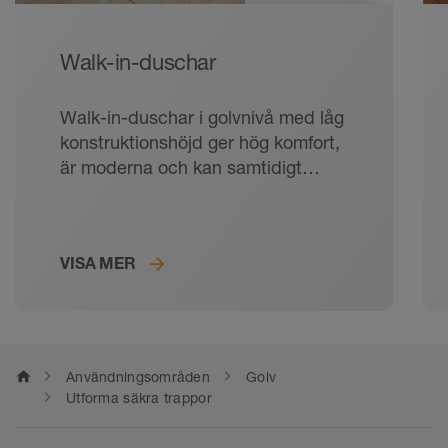
Walk-in-duschar
Walk-in-duschar i golvnivå med låg
konstruktionshöjd ger hög komfort,
är moderna och kan samtidigt
användas generationsanpassat.
Avgörande för varaktig glädje av
duschen är säker avrinning.
VISA MER
home
Användningsområden
Golv
Utforma säkra trappor