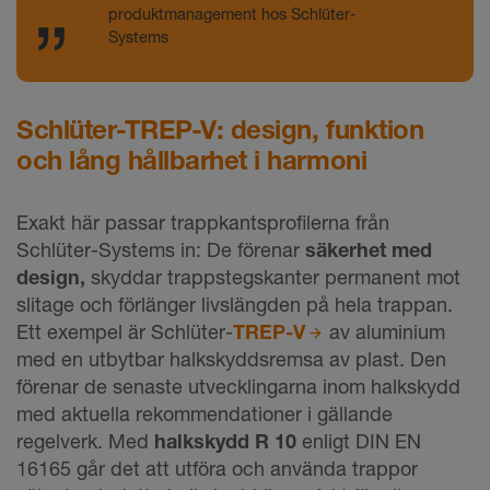
produktmanagement hos Schlüter-
Systems
Schlüter-TREP-V: design, funktion
och lång hållbarhet i harmoni
Exakt här passar trappkantsprofilerna från
Schlüter-Systems in: De förenar
säkerhet med
design,
skyddar trappstegskanter permanent mot
slitage och förlänger livslängden på hela trappan.
Ett exempel är Schlüter-
TREP-V
av aluminium
med en utbytbar halkskyddsremsa av plast. Den
förenar de senaste utvecklingarna inom halkskydd
med aktuella rekommendationer i gällande
regelverk. Med
halkskydd R 10
enligt DIN EN
16165 går det att utföra och använda trappor