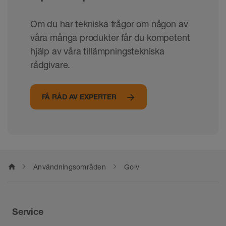
Om du har tekniska frågor om någon av
våra många produkter får du kompetent
hjälp av våra tillämpningstekniska
rådgivare.
FÅ RÅD AV EXPERTER
home
Användningsområden
Golv
Service