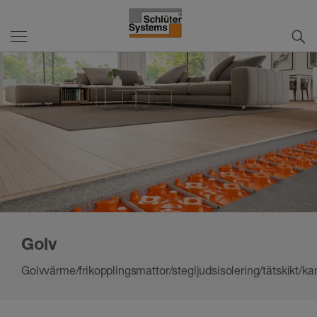
Golv
Golvvärme/frikopplingsmattor/stegljudsisolering/tätskikt/k