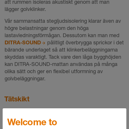
att rummen isoleras akustiskt genom att man
lägger golvklinker.
Vår sammansatta stegljudsisolering klarar även av
högre belastningar genom den höga
lastavledningsförmågan. Dessutom kan man med
DITRA-SOUND
pålitligt överbrygga sprickor i det
bärande underlaget så att klinkerbeläggningarna
skyddas varaktigt. Tack vare den låga bygghöjden
kan DITRA-SOUND-mattan användas på många
olika sätt och ger en flexibel utformning av
golvbeläggningar.
Tätskikt
Welcome to