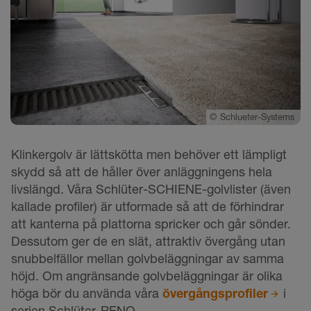
©
Schlueter-Systems
Klinkergolv är lättskötta men behöver ett lämpligt
skydd så att de håller över anläggningens hela
livslängd. Våra Schlüter-SCHIENE-golvlister (även
kallade profiler) är utformade så att de förhindrar
att kanterna på plattorna spricker och går sönder.
Dessutom ger de en slät, attraktiv övergång utan
snubbelfällor mellan golvbeläggningar av samma
höjd. Om angränsande golvbeläggningar är olika
höga bör du använda våra
övergångsprofiler
i
serien Schlüter-RENO.