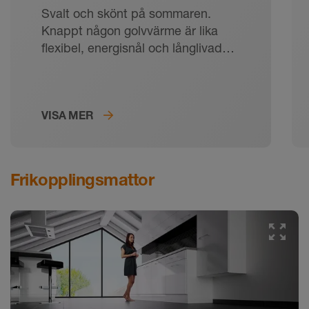
Svalt och skönt på sommaren.
Knappt någon golvvärme är lika
flexibel, energisnål och långlivad
som det keramiska klimatgolvet
Schlüter-BEKOTEC-THERM.
VISA MER
Frikopplingsmattor