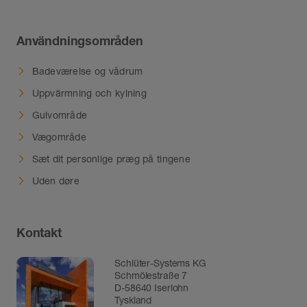
Användningsområden
Badeværelse og vådrum
Uppvärmning och kylning
Gulvområde
Vægområde
Sæt dit personlige præg på tingene
Uden døre
Kontakt
Schlüter-Systems KG
Schmölestraße 7
D-58640 Iserlohn
Tyskland