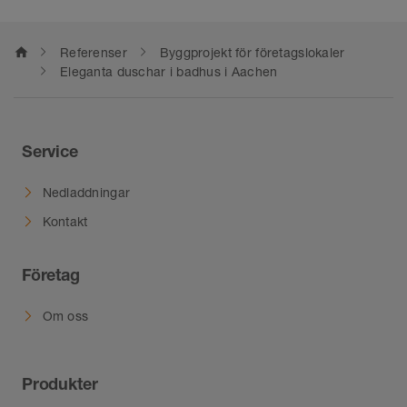
home
Referenser
Byggprojekt för företagslokaler
Eleganta duschar i badhus i Aachen
Service
Nedladdningar
Kontakt
Företag
Om oss
Produkter