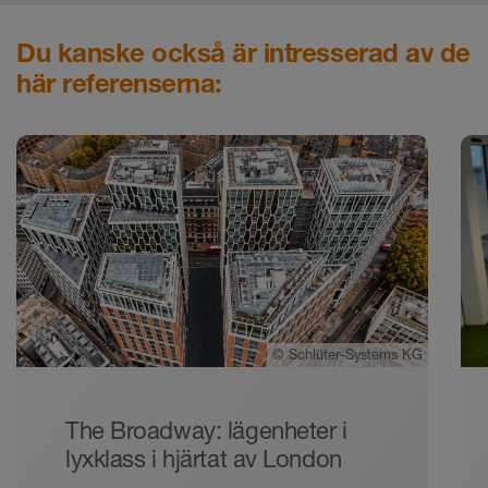
Du kanske också är intresserad av de
här referenserna:
©
Schlüter-Systems KG
The Broadway: lägenheter i
lyxklass i hjärtat av London