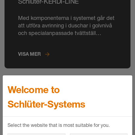
Schlüter-KERDI-LINE
Med komponenterna i systemet går det
att utföra avrinning i duschar i golvnivå
och specialanpassade tvättställ
intelligent, elegant och hållbart.
VISA MER
Welcome to
Schlüter-Systems
Select the website that is most suitable for you.