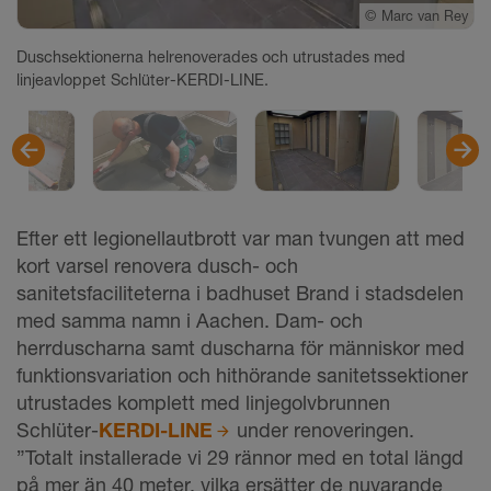
©
Schlueter-Systems
©
©
©
Marc van Rey
Marc van Rey
Marc van Rey
Duschsektionerna helrenoverades och utrustades med
linjeavloppet Schlüter-KERDI-LINE.
Efter ett legionellautbrott var man tvungen att med
kort varsel renovera dusch- och
sanitetsfaciliteterna i badhuset Brand i stadsdelen
med samma namn i Aachen. Dam- och
herrduscharna samt duscharna för människor med
funktionsvariation och hithörande sanitetssektioner
utrustades komplett med linjegolvbrunnen
Schlüter-
KERDI-LINE
under renoveringen.
”Totalt installerade vi 29 rännor med en total längd
på mer än 40 meter, vilka ersätter de nuvarande