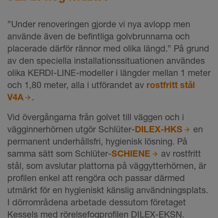
”Under renoveringen gjorde vi nya avlopp men
använde även de befintliga golvbrunnarna och
placerade därför rännor med olika längd.” På grund
av den speciella installationssituationen användes
olika KERDI-LINE-modeller i längder mellan 1 meter
och 1,80 meter, alla i utförandet av
rostfritt stål
V4A
.
Vid övergångarna från golvet till väggen och i
vägginnerhörnen utgör Schlüter-
DILEX-HKS
en
permanent underhållsfri, hygienisk lösning. På
samma sätt som Schlüter-
SCHIENE
av rostfritt
stål, som avslutar plattorna på väggytterhörnen, är
profilen enkel att rengöra och passar därmed
utmärkt för en hygieniskt känslig användningsplats.
I dörrområdena arbetade dessutom företaget
Kessels med rörelsefogprofilen DILEX-EKSN.