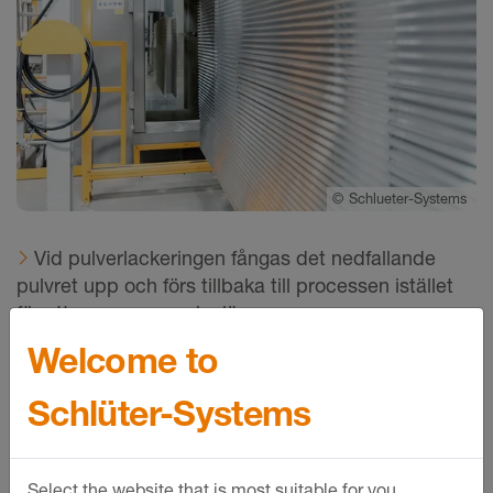
©
Schlueter-Systems
Vid pulverlackeringen fångas det nedfallande
pulvret upp och förs tillbaka till processen istället
för att sugas upp och slängas.
Welcome to
Schlüter-Systems
Select the website that is most suitable for you.