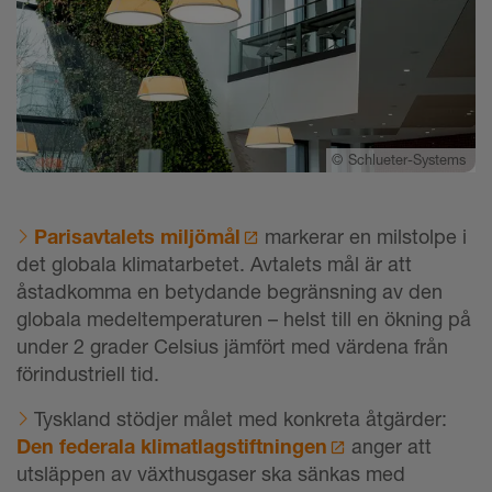
©
Schlueter-Systems
Parisavtalets miljömål
markerar en milstolpe i
det globala klimatarbetet. Avtalets mål är att
åstadkomma en betydande begränsning av den
globala medeltemperaturen
–
helst till en ökning på
under 2 grader Celsius jämfört med värdena från
förindustriell tid.
Tyskland stödjer målet med konkreta åtgärder:
Den federala klimatlagstiftningen
anger att
utsläppen av växthusgaser ska sänkas med