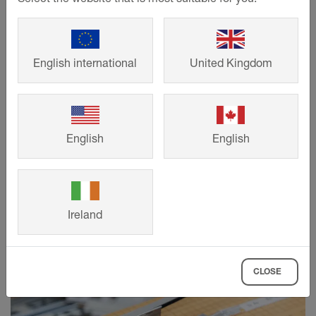
English international
United Kingdom
©
Schlueter-Systems
English
English
De stansrester som uppstår vid
profiltillverkningen återvinns helt och hållet av våra
leverantörer och återförs till
produktionskretsloppet.
Ireland
CLOSE