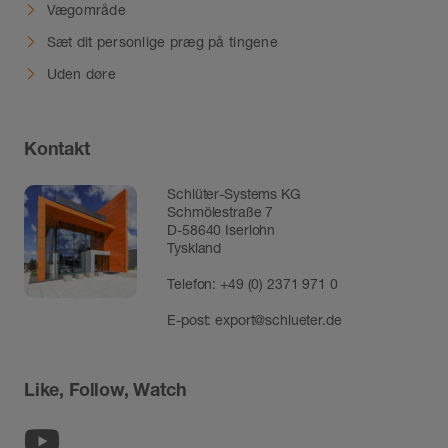
Vægområde
Sæt dit personlige præg på tingene
Uden døre
Kontakt
Schlüter-Systems KG
Schmölestraße 7
D-58640 Iserlohn
Tyskland
Telefon:
+49 (0) 2371 971 0
E-post:
export@schlueter.de
Like, Follow, Watch
Youtube