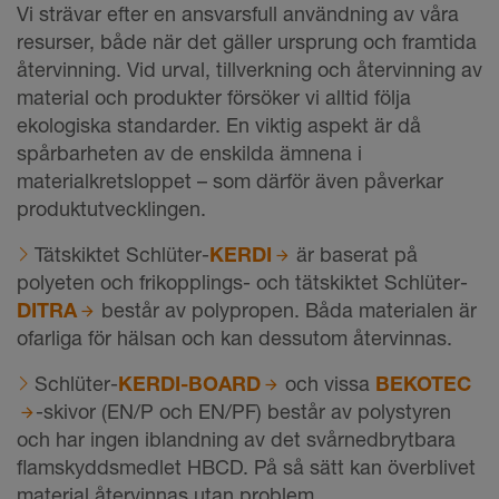
Vi strävar efter en ansvarsfull användning av våra
resurser, både när det gäller ursprung och framtida
återvinning. Vid urval, tillverkning och återvinning av
material och produkter försöker vi alltid följa
ekologiska standarder. En viktig aspekt är då
spårbarheten av de enskilda ämnena i
materialkretsloppet – som därför även påverkar
produktutvecklingen.
Tätskiktet Schlüter-
KERDI
är baserat på
polyeten och frikopplings- och tätskiktet Schlüter-
DITRA
består av polypropen. Båda materialen är
ofarliga för hälsan och kan dessutom återvinnas.
Schlüter-
KERDI-BOARD
och vissa
BEKOTEC
-skivor (EN/P och EN/PF) består av polystyren
och har ingen iblandning av det svårnedbrytbara
flamskyddsmedlet HBCD. På så sätt kan överblivet
material återvinnas utan problem.