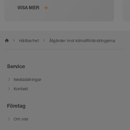
VISA MER
home
Hållbarhet
Åtgärder mot klimatförändringarna
Service
Nedladdningar
Kontakt
Företag
Om oss