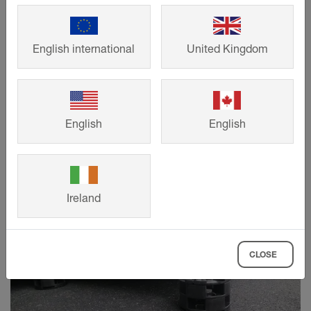
Avledning av regn- eller skurvatten från
balkonger och terrasser löser du med
English international
United Kingdom
avrinningssystemen från Schlüter-
Systems – effektivt och varaktigt.
VISA MER
English
English
Ireland
CLOSE