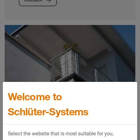
VISA MER
Welcome to
Schlüter-Systems
Rännsystem för utomhusbruk
Select the website that is most suitable for you.