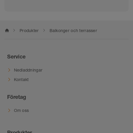
home
Produkter
Balkonger och terrasser
Service
Nedladdningar
Kontakt
Företag
Om oss
Produkter