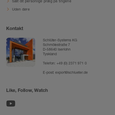
Sæt dit personlige præg på tingene
Uden døre
Kontakt
Schlüter-Systems KG
Schmölestraße 7
D-58640 Iserlohn
Tyskland
Telefon:
+49 (0) 2371 971 0
E-post:
export@schlueter.de
Like, Follow, Watch
Youtube