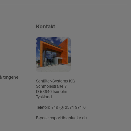
Kontakt
å tingene
Schlüter-Systems KG
Schmölestraße 7
D-58640 Iserlohn
Tyskland
Telefon:
+49 (0) 2371 971 0
E-post:
export@schlueter.de