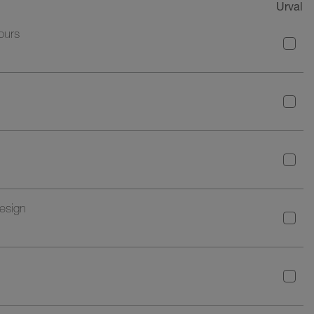
Urval
ours
design