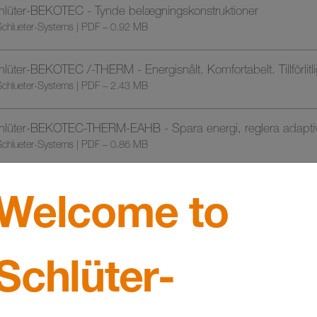
hlüter-BEKOTEC - Tynde belægningskonstruktioner
chlueter-Systems | PDF – 0.92 MB
lüter-BEKOTEC /-THERM - Energisnålt. Komfortabelt. Tillförlitli
chlueter-Systems | PDF – 2.43 MB
hlüter-BEKOTEC-THERM-EAHB - Spara energi, reglera adaptiv
chlueter-Systems | PDF – 0.86 MB
hlüter-BEKOTEC-THERM - Nachhaltig heizen
Welcome to
chlueter-Systems | PDF – 1.70 MB
lüter-DILEX - Profiler til vedligeholdelsesfri bevægelsesfuger
Schlüter-
chlüter-Systems | PDF – 2.58 MB
lüter-DILEX-F - Nytænkning af smalle fuger | Arbejdshjælp