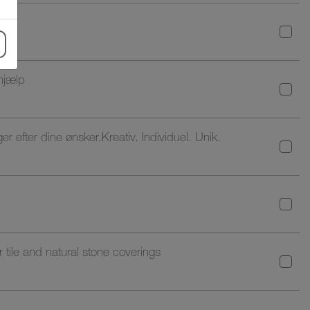
hjælp
efter dine ønsker.Kreativ. Individuel. Unik.
tile and natural stone coverings