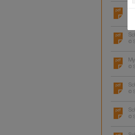
Sc
© S
Sch
© S
My 
© S
Sch
© S
Sch
© S
Sc