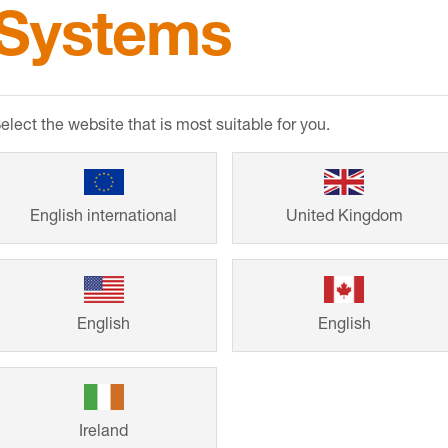
chlueter-Systems | PDF – 2.79 MB
Systems
lüter-DITRA - Långt liv för kakel och natursten
chlueter-Systems | PDF – 2.15 MB
elect the website that is most suitable for you.
lüter-DITRA-HEAT-E - Elektrisk ytvärme för kakel och naturste
chlueter-Systems | PDF – 2.85 MB
English international
United Kingdom
lüter-DITRA-HEAT-PS - Peel & Stick: nemt, hurtigt, rent
chlueter-Systems | PDF – 0.19 MB
lüter-FINEC /-FINEC-SQ - Fine attention to detail
English
English
chlueter-Systems | PDF – 0.95 MB
hlüter-KERDI-BOARD - Rumsdesign i alla former
chlueter-Systems | PDF – 2.40 MB
Ireland