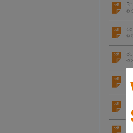
Sc
© S
Sch
© S
Sc
© S
Sc
© S
Sch
© S
Sch