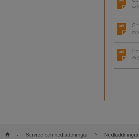
© S
Sc
© S
Sch
© S
home
Service och nedladdningar
Nedladdningar