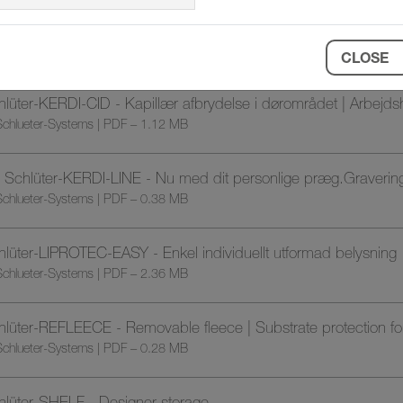
hlüter-KERDI-BOARD-W - Individuelle design-håndvaskesæt
chlueter-Systems | PDF – 1.71 MB
CLOSE
lüter-KERDI-CID - Kapillær afbrydelse i dørområdet | Arbejds
chlueter-Systems | PDF – 1.12 MB
Schlüter-KERDI-LINE - Nu med dit personlige præg.Graveringer 
chlueter-Systems | PDF – 0.38 MB
lüter-LIPROTEC-EASY - Enkel individuellt utformad belysning
chlueter-Systems | PDF – 2.36 MB
lüter-REFLEECE - Removable fleece | Substrate protection for 
chlueter-Systems | PDF – 0.28 MB
hlüter-SHELF - Designer storage