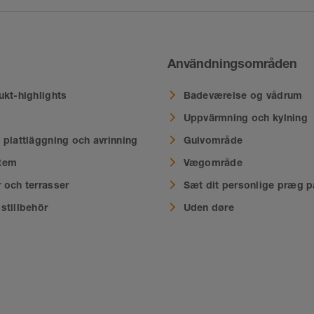
Användningsområden
ukt-highlights
Badeværelse og vådrum
Uppvärmning och kylning
 plattläggning och avrinning
Gulvområde
tem
Vægområde
 och terrasser
Sæt dit personlige præg p
stillbehör
Uden døre