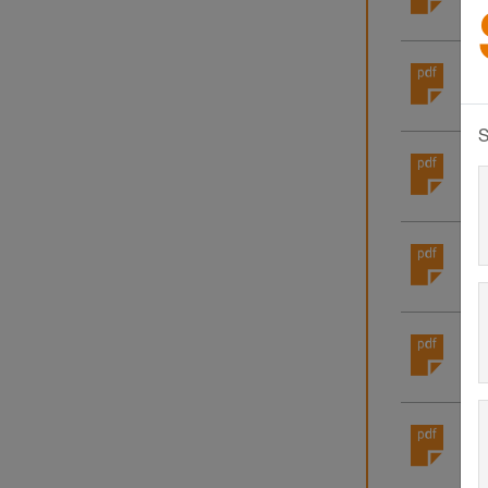
© S
Sch
© S
S
Sch
© S
Sch
© S
Sch
© S
Sc
© S