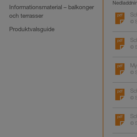
Nedladdni
Informationsmaterial – balkonger
Sch
och terrasser
© S
Produktvalsguide
Sch
© S
My
© S
Sch
© S
Sch
© S