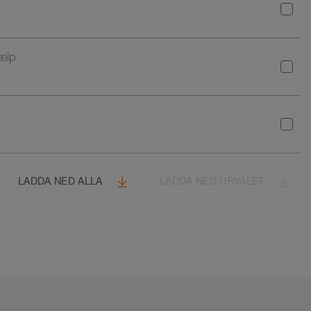
ælp
LADDA NED ALLA
LADDA NED URVALET