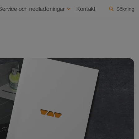
ss
Hållbarhet
Aktuellt
Välj land/språk
Service och nedladdningar
Kontakt
Sökning