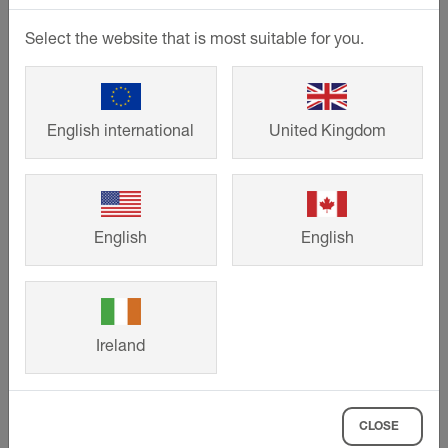
Select the website that is most suitable for you.
English international
United Kingdom
English
English
Komponenter för vattenburen
golvvärme
Ireland
Komponenterna för vår varmvattenburna
golvvärme BEKOTEC-THERM är en del
CLOSE
av vår effektiva systemvärmeteknik som