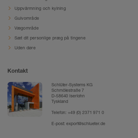
Uppvärmning och kylning
Gulvområde
Vægområde
Sæt dit personlige præg på tingene
Uden døre
Kontakt
Schlüter-Systems KG
Schmölestraße 7
D-58640 Iserlohn
Tyskland
Telefon:
+49 (0) 2371 971 0
E-post:
export@schlueter.de