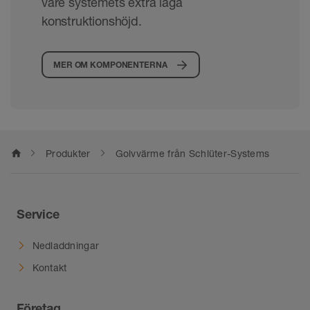
vare systemets extra låga
konstruktionshöjd.
MER OM KOMPONENTERNA
home
Produkter
Golvvärme från Schlüter-Systems
Service
Nedladdningar
Kontakt
Företag