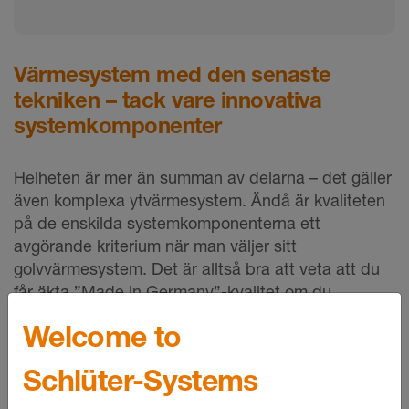
Värmesystem med den senaste
tekniken – tack vare innovativa
systemkomponenter
Helheten är mer än summan av delarna – det gäller
även komplexa ytvärmesystem. Ändå är kvaliteten
på de enskilda systemkomponenterna ett
avgörande kriterium när man väljer sitt
golvvärmesystem. Det är alltså bra att veta att du
får äkta ”Made in Germany”-kvalitet om du
bestämmer dig för Schlüter-Systems.
Welcome to
Schlüter-Systems