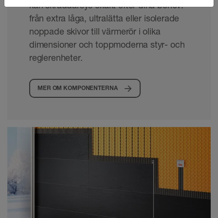
kan skräddarsys exakt efter dina behov:
från extra låga, ultralätta eller isolerade
noppade skivor till värmerör i olika
dimensioner och toppmoderna styr- och
reglerenheter.
MER OM KOMPONENTERNA