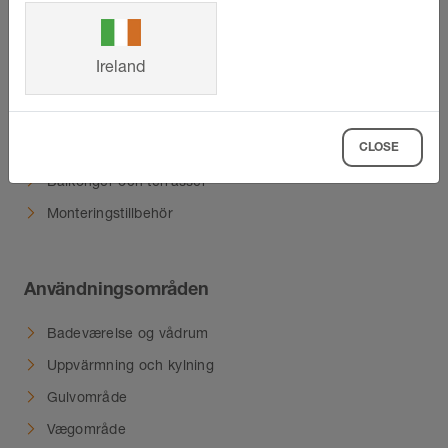
Produkter
Våra produkt-highlights
Ireland
Profiler
Förbereda plattläggning och avrinning
CLOSE
Värmesystem
Balkonger och terrasser
Monteringstillbehör
Användningsområden
Badeværelse og vådrum
Uppvärmning och kylning
Gulvområde
Vægområde