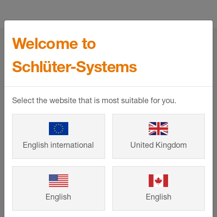
Welcome to
home
Produkter
Monteringstillbehör
Monteringstillbehör
Schlüter-Systems
Service
Select the website that is most suitable for you.
Nedladdningar
Kontakt
English international
United Kingdom
Företag
Om oss
English
English