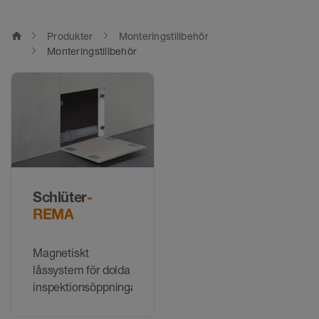
home
Produkter
Monteringstillbehör
Monteringstillbehör
Schlüter
-
REMA
Magnetiskt
låssystem för dolda
inspektionsöppningar