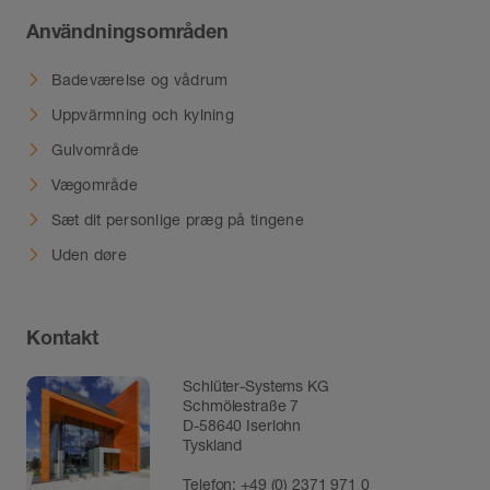
Användningsområden
Badeværelse og vådrum
Uppvärmning och kylning
Gulvområde
Vægområde
Sæt dit personlige præg på tingene
Uden døre
Kontakt
Schlüter-Systems KG
Schmölestraße 7
D-58640 Iserlohn
Tyskland
Telefon:
+49 (0) 2371 971 0