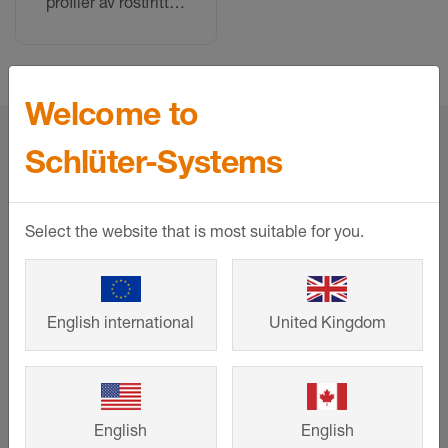
profiler av rostfritt
stål, passar även
andra metallytor
Welcome to
home
Produkter
Monteringstillbehör
Schlüter-Systems
Rengöringsmedel
Select the website that is most suitable for you.
Service
Nedladdningar
English international
United Kingdom
Kontakt
Företag
Om oss
English
English