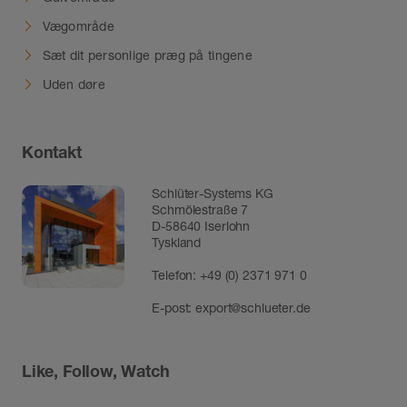
Vægområde
Sæt dit personlige præg på tingene
Uden døre
Kontakt
Schlüter-Systems KG
Schmölestraße 7
D-58640 Iserlohn
Tyskland
Telefon:
+49 (0) 2371 971 0
E-post:
export@schlueter.de
Like, Follow, Watch