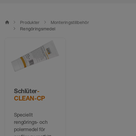
home
Produkter
Monteringstillbehör
Rengöringsmedel
Schlüter
-
CLEAN-CP
Speciellt
rengörings- och
polermedel för