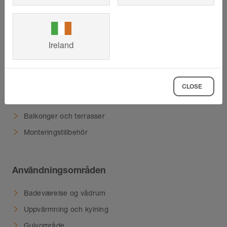
Produkter
Ireland
Våra produkt-highlights
Profiler
Förbereda plattläggning och avrinning
CLOSE
Värmesystem
Balkonger och terrasser
Monteringstillbehör
Användningsområden
Badeværelse og vådrum
Uppvärmning och kylning
Gulvområde