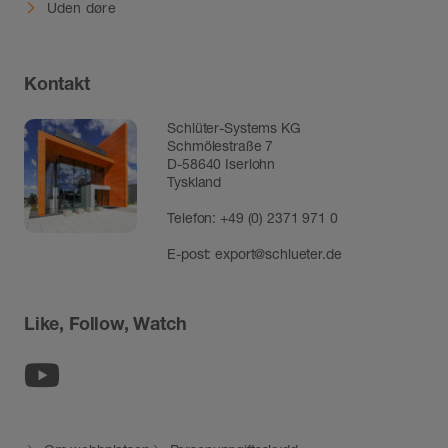
Uden døre
Kontakt
Schlüter-Systems KG
Schmölestraße 7
D-58640 Iserlohn
Tyskland
Telefon:
+49 (0) 2371 971 0
E-post:
export@schlueter.de
Like, Follow, Watch
Youtube