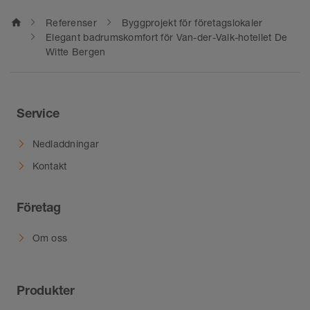
home
Referenser
Byggprojekt för företagslokaler
Elegant badrumskomfort för Van-der-Valk-hotellet De
Witte Bergen
Service
Nedladdningar
Kontakt
Företag
Om oss
Produkter