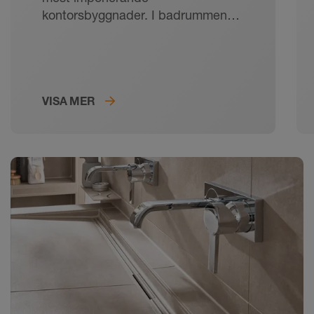
kontorsbyggnader. I badrummen
och omklädningsrummen användes
flertalet Schlüter-Systems-
produkter för tätskikt och skydd av
keramiska plattor.
VISA MER