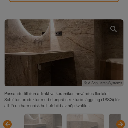
search
©
©
©
Â Schlueter-Systems
Â Schlueter-Systems
Â Schlueter-Systems
Passande till den attraktiva keramiken användes flertalet
Schlüter-produkter med stengrå strukturbeläggning (TSSG) för
att få en harmonisk helhetsbild av hög kvalitet.