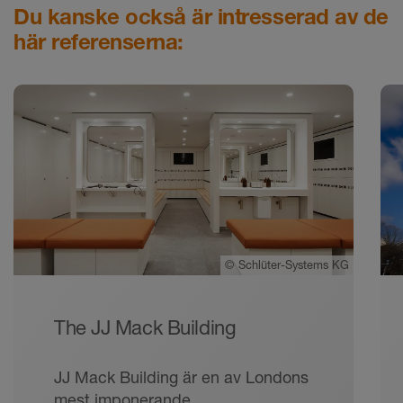
Du kanske också är intresserad av de
här referenserna:
©
Schlüter-Systems KG
The JJ Mack Building
JJ Mack Building är en av Londons
mest imponerande