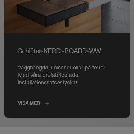
Schlüter-KERDI-BOARD-WW
Vägghängda, i nischer eller på fötter:
Med våra prefabricerade
installationssatser lyckas
specialanpassade tvättställ med
väggarmatur i en handomvändning.
VISA MER