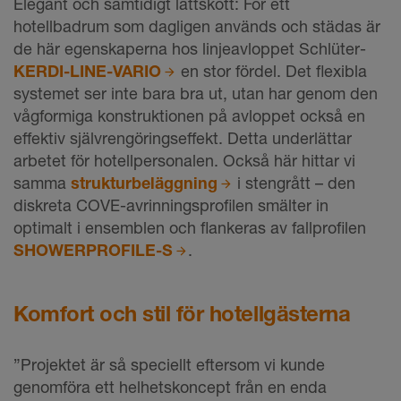
Elegant och samtidigt lättskött: För ett
hotellbadrum som dagligen används och städas är
de här egenskaperna hos linjeavloppet Schlüter-
KERDI-LINE-VARIO
en stor fördel. Det flexibla
systemet ser inte bara bra ut, utan har genom den
vågformiga konstruktionen på avloppet också en
effektiv självrengöringseffekt. Detta underlättar
arbetet för hotellpersonalen. Också här hittar vi
samma
strukturbeläggning
i stengrått – den
diskreta COVE-avrinningsprofilen smälter in
optimalt i ensemblen och flankeras av fallprofilen
SHOWERPROFILE-S
.
Komfort och stil för hotellgästerna
”Projektet är så speciellt eftersom vi kunde
genomföra ett helhetskoncept från en enda