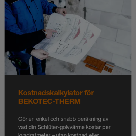
Kostnadskalkylator för
BEKOTEC-THERM
Gör en enkel och snabb beräkning av
vad din Schlüter-golvvärme kostar per
kvadratmeter – utan kostnad eller