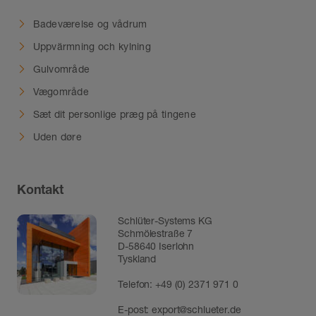
Badeværelse og vådrum
Uppvärmning och kylning
Gulvområde
Vægområde
Sæt dit personlige præg på tingene
Uden døre
Kontakt
Schlüter-Systems KG
Schmölestraße 7
D-58640 Iserlohn
Tyskland
Telefon:
+49 (0) 2371 971 0
E-post:
export@schlueter.de