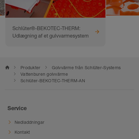
Schlüter®-BEKOTEC-THERM:
Udlægning af et gulvvarmesystem
home
Produkter
Golvvärme från Schlüter-Systems
Vattenburen golvvärme
Schlüter-BEKOTEC-THERM-AN
Service
Nedladdningar
Kontakt