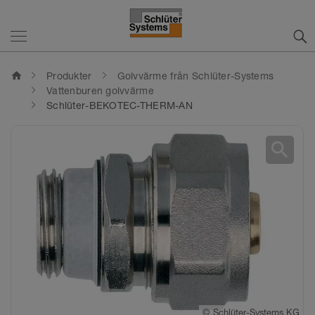
home
Produkter
Golvvärme från Schlüter-Systems
Vattenburen golvvärme
Schlüter-BEKOTEC-THERM-AN
search
©
Schlüter-Systems KG