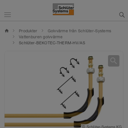
home
Produkter
Golvvärme från Schlüter-Systems
Vattenburen golvvärme
Schlüter-BEKOTEC-THERM-HV/AS
search
©
©
Schlüter-Systems KG
Schlüter-Systems KG
©
Schlüter-Systems KG