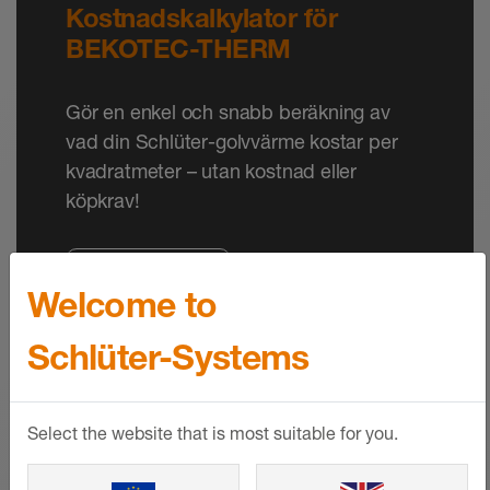
Kostnadskalkylator för
BEKOTEC-THERM
Gör en enkel och snabb beräkning av
vad din Schlüter-golvvärme kostar per
kvadratmeter – utan kostnad eller
köpkrav!
VISA MER
Welcome to
Schlüter-Systems
Select the website that is most suitable for you.