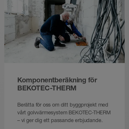
Komfortabelt. Tillförlitligt.
Broschyr - © Schlueter-Systems
PDF – 2,43 MB
Schlüter-BEKOTEC-THERM - Det keramiske
klimagulv | Teknisk manual
Teknisk handbok - © Schlüter-Systems
PDF – 14,87 MB
Komponentberäkning för
BEKOTEC-THERM
Berätta för oss om ditt byggprojekt med
vårt golvvärmesystem BEKOTEC-THERM
– vi ger dig ett passande erbjudande.