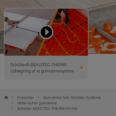
Videor för att lära sig
och göra efter
Schlüter®-BEKOTEC-THERM:
Udlægning af et gulvvarmesystem
home
Produkter
Golvvärme från Schlüter-Systems
Vattenburen golvvärme
Schlüter-BEKOTEC-THERM-HV/AS