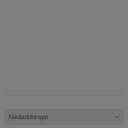
Allmän produktinformation
Nedladdningar