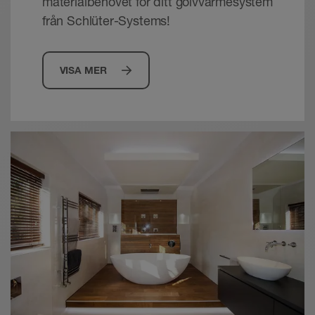
materialbehovet för ditt golvvärmesystem
från Schlüter-Systems!
VISA MER