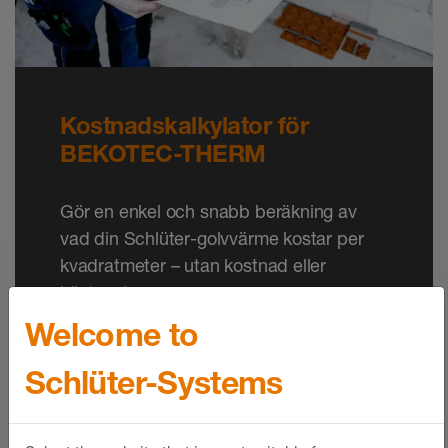
Kostnadskalkylator för
BEKOTEC-THERM
Gör en enkel och snabb beräkning av
vad din Schlüter-golvvärme kostar per
kvadratmeter – utan kostnad eller
köpkrav!
Welcome to
VISA MER
Schlüter-Systems