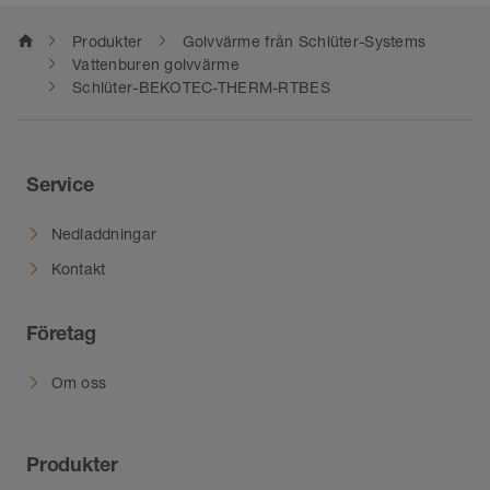
home
Produkter
Golvvärme från Schlüter-Systems
Vattenburen golvvärme
Schlüter-BEKOTEC-THERM-RTBES
Service
Nedladdningar
Kontakt
Företag
Om oss
Produkter