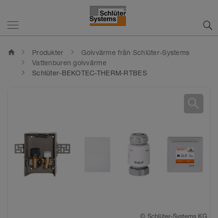
home
Produkter
Golvvärme från Schlüter-Systems
Vattenburen golvvärme
Schlüter-BEKOTEC-THERM-RTBES
search
©
Schlüter-Systems KG