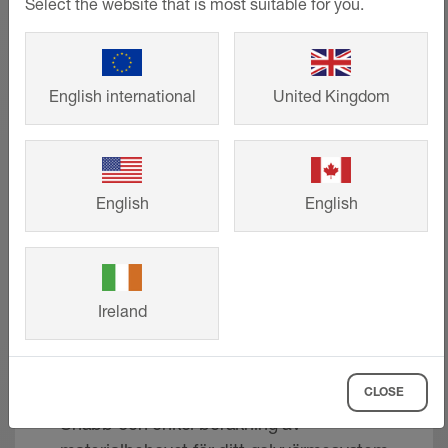
Select the website that is most suitable for you.
English international
United Kingdom
English
English
Ireland
Värmekretskalkylator
BEKOTEC-THERM
CLOSE
Snabb och enkel beräkning av