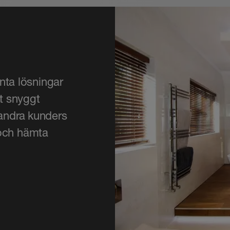
enta lösningar
tt snyggt
 andra kunders
 och hämta