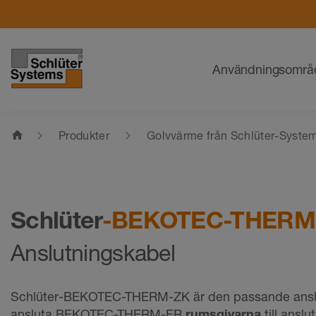
Navigering
Användningsområ
home
Produkter
Golvvärme från Schlüter-Syste
Schlüter
-BEKOTEC-THER
Anslutningskabel
Schlüter-BEKOTEC-THERM-ZK är den passande anslut
ansluta BEKOTEC-THERM-ER
rumsgivarna
till ansl