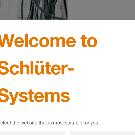
Komponent
Welcome to
BEKOTEC
Berätta för oss 
Schlüter-
golvvärmesystem
passande erbjud
Systems
elect the website that is most suitable for you.