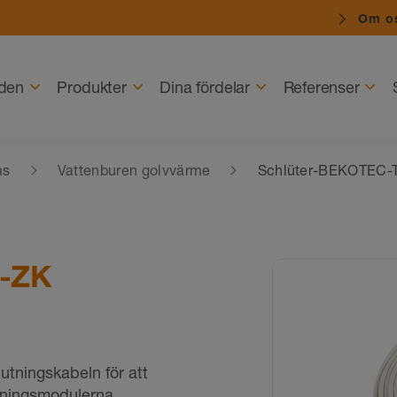
Om o
den
Produkter
Dina fördelar
Referenser
ms
Vattenburen golvvärme
Schlüter-BEKOTEC
M-ZK
ningskabeln för att
utningsmodulerna