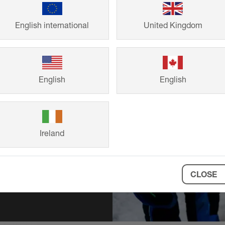
English international
United Kingdom
r BEKOTEC-
English
English
ad din Schlüter-
an kostnad eller
Ireland
CLOSE