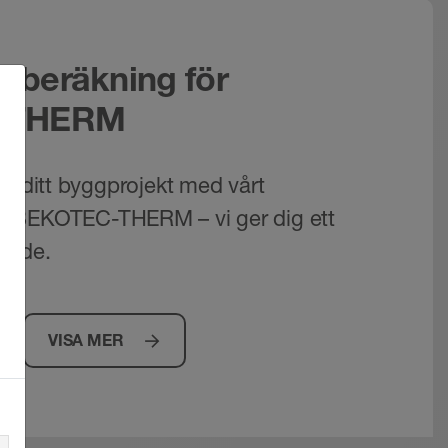
beräkning för
-THERM
om ditt byggprojekt med vårt
 BEKOTEC-THERM – vi ger dig ett
ande.
VISA MER