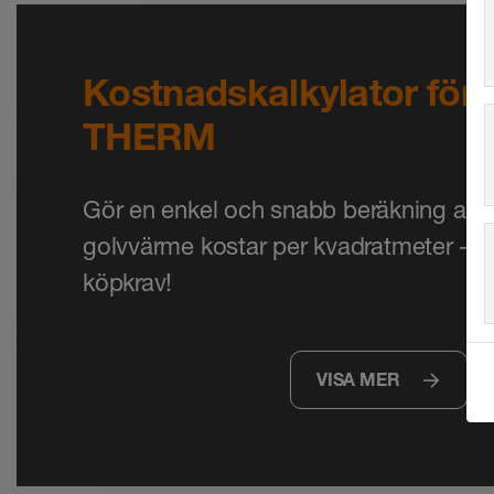
Kostnadskalkylator fö
THERM
Gör en enkel och snabb beräkning av v
golvvärme kostar per kvadratmeter – ut
köpkrav!
VISA MER