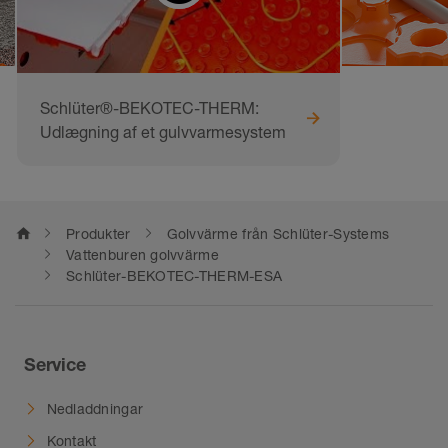
Schlüter®-BEKOTEC-THERM:
Udlægning af et gulvvarmesystem
home
Produkter
Golvvärme från Schlüter-Systems
Vattenburen golvvärme
Schlüter-BEKOTEC-THERM-ESA
Service
Nedladdningar
Kontakt