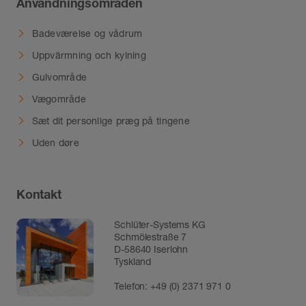
Användningsområden
Badeværelse og vådrum
Uppvärmning och kylning
Gulvområde
Vægområde
Sæt dit personlige præg på tingene
Uden døre
Kontakt
Schlüter-Systems KG
Schmölestraße 7
D-58640 Iserlohn
Tyskland
Telefon:
+49 (0) 2371 971 0