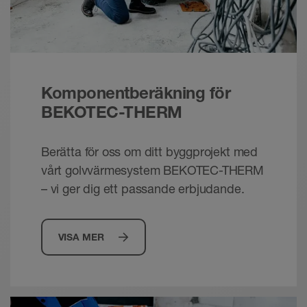
Broschyr - © Schlueter-Systems
PDF – 2,43 MB
Schlüter-BEKOTEC-THERM - Det keramiske
klimagulv | Teknisk manual
Teknisk handbok - © Schlüter-Systems
Komponentberäkning för
PDF – 14,87 MB
BEKOTEC-THERM
Berätta för oss om ditt byggprojekt med
vårt golvvärmesystem BEKOTEC-THERM
– vi ger dig ett passande erbjudande.
VISA MER