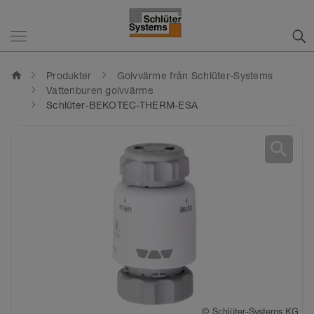
home
Produkter
Golvvärme från Schlüter-Systems
Vattenburen golvvärme
Schlüter-BEKOTEC-THERM-ESA
search
©
Schlüter-Systems KG