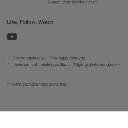
E-post:
export@schlueter.de
Like, Follow, Watch
Youtube
Om webbplatsen
Personuppgiftsskydd
Leverans- och betalningsvillkor
Tillgänglighetsredogörelse
© 2026 Schlüter-Systems KG