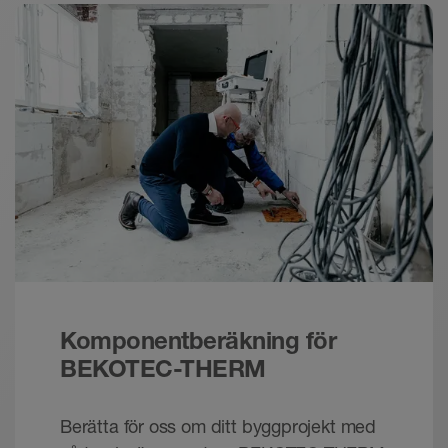
Nedladdning
Schlüter-BEKOTEC /-THERM - Energisnålt.
Komfortabelt. Tillförlitligt.
Broschyr - © Schlueter-Systems
PDF – 2,43 MB
Schlüter-BEKOTEC-THERM - Det keramiske
klimagulv | Teknisk manual
Teknisk handbok - © Schlüter-Systems
PDF – 14,87 MB
Komponentberäkning för
BEKOTEC-THERM
Berätta för oss om ditt byggprojekt med