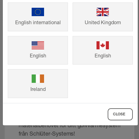
English international
United Kingdom
English
English
Värmekretskalkylator
Ireland
BEKOTEC-THERM
CLOSE
Snabb och enkel beräkning av
materialbehovet för ditt golvvärmesystem
från Schlüter-Systems!