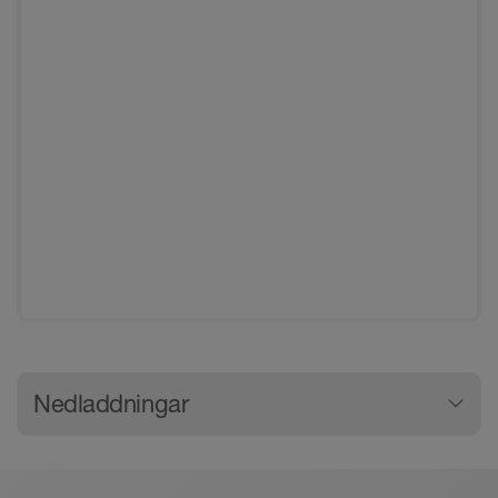
Allmän produktinformation
Nedladdningar