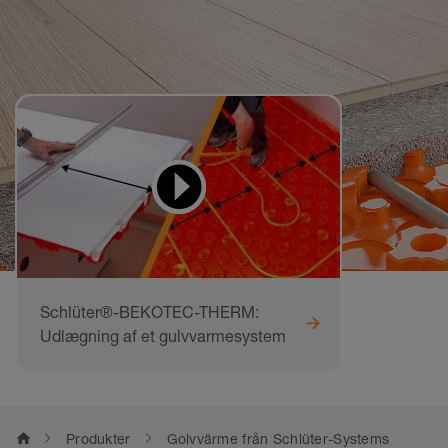
Videor för att lära sig
och göra efter
Schlüter®-BEKOTEC-THERM:
Udlægning af et gulvvarmesystem
home
Produkter
Golvvärme från Schlüter-Systems