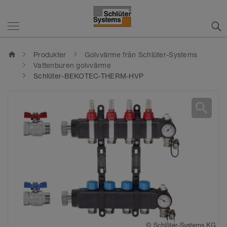
home
Produkter
Golvvärme från Schlüter-Systems
Vattenburen golvvärme
Schlüter-BEKOTEC-THERM-HVP
search
©
©
Schlüter-Systems KG
Schlüter-Systems KG