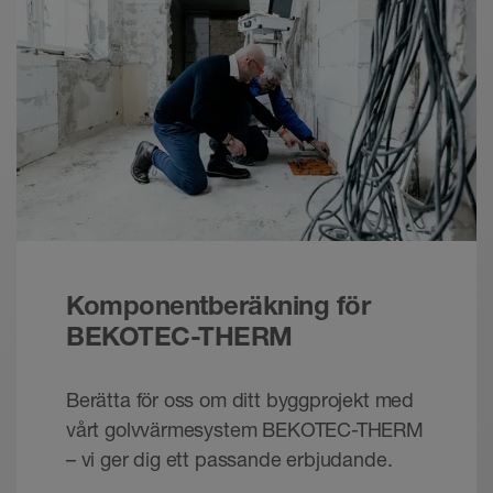
Komfortabelt. Tillförlitligt.
Broschyr - © Schlueter-Systems
PDF – 2,43 MB
Schlüter-BEKOTEC-THERM - Det keramiske
klimagulv | Teknisk manual
Teknisk handbok - © Schlüter-Systems
PDF – 14,87 MB
Komponentberäkning för
BEKOTEC-THERM
Berätta för oss om ditt byggprojekt med
vårt golvvärmesystem BEKOTEC-THERM
– vi ger dig ett passande erbjudande.