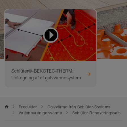
Videor för att lära sig
och göra efter
Schlüter®-BEKOTEC-THERM:
Udlægning af et gulvvarmesystem
home
Produkter
Golvvärme från Schlüter-Systems
Vattenburen golvvärme
Schlüter-Renoveringssats