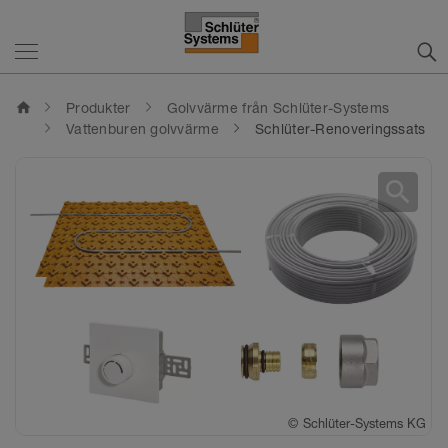
home
Produkter
Golvvärme från Schlüter-Systems
Vattenburen golvvärme
Schlüter-Renoveringssats
search
©
©
Schlüter-Systems KG
Schlüter-Systems KG