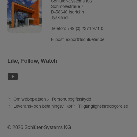
Schlüter-Systems KG
Schmölestraße 7
D-58640 Iserlohn
Tyskland
Telefon:
+49 (0) 2371 971 0
E-post:
export@schlueter.de
Like, Follow, Watch
Youtube
Om webbplatsen
Personuppgiftsskydd
Leverans- och betalningsvillkor
Tillgänglighetsredogörelse
© 2026 Schlüter-Systems KG