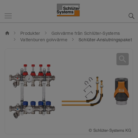
home
Produkter
Golvvärme från Schlüter-Systems
Vattenburen golvvärme
Schlüter-Anslutningspaket
search
©
©
©
©
Schlüter-Systems KG
Schlüter-Systems KG
Schlüter-Systems KG
Schlüter-Systems KG