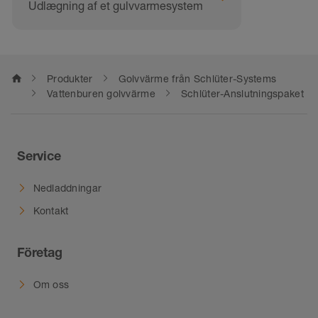
Udlægning af et gulvvarmesystem
home
Produkter
Golvvärme från Schlüter-Systems
Vattenburen golvvärme
Schlüter-Anslutningspaket
Service
Nedladdningar
Kontakt
Företag
Om oss