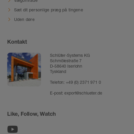
Vægområde
Sæt dit personlige præg på tingene
Uden døre
Kontakt
Schlüter-Systems KG
Schmölestraße 7
D-58640 Iserlohn
Tyskland
Telefon:
+49 (0) 2371 971 0
E-post:
export@schlueter.de
Like, Follow, Watch
Youtube