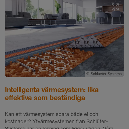
ms
©
Schlueter-Systems
Intelligenta värmesystem: lika
M
effektiva som beständiga
f
Kan ett värmesystem spara både el och
D
kostnader? Ytvärmesystemen från Schlüter-
p
Systems har en lösning som ligger i tiden. Våra