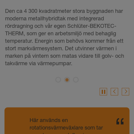
moderna metallhybridtak med integrerad
k
rördragning och vår egen Schlüter-BEKOTEC-
r
THERM, som ger en arbetsmiljö med behaglig
s
temperatur. Energin som behövs kommer från ett
p
stort markvärmesystem. Det utvinner värmen i
s
marken på vintern som matas vidare till golv- och
D
takvärme via värmepumpar.
v
pause
Här används en
rotationsvärmeväxlare som tar
upp den varma luften i
ventilationens frånluftsflöde för