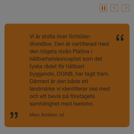
ä
e
Vi är stolta över Schlüter-
WorkBox. Den är certifierad med
den högsta nivån Platina i
hållbarhetskonceptet som det
tyska rådet för hållbart
byggande, DGNB, har tagit fram.
Därmed är den både ett
landmärke vi identifierar oss med
och ett bevis på företagets
samhörighet med Iserlohn.
Marc Schlüter, vd
Ny kontorsbyggnad: