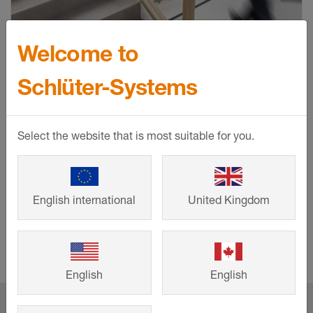
Welcome to
Schlüter-Systems
©
©
©
©
Schlueter-Systems
Schlueter-Systems
Schlueter-Systems
Schlueter-Systems
Select the website that is most suitable for you.
2024 fick Schlüter-TREP-V Plus X Award i kategorierna
”Innovation”, ”High Quality”, ”Användarkomfort” och ”Funktion”.
Vid iF DESIGN AWARD stod sig vår trappnosprofil väl i
kategorierna ”Produkt” och ”Fastighetsteknik”.
English international
United Kingdom
English
English