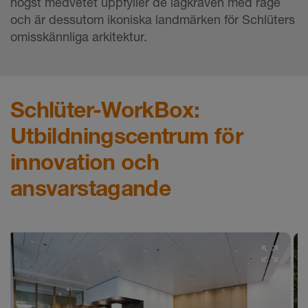
högst medvetet uppfyller de lagkraven med råge
och är dessutom ikoniska landmärken för Schlüters
omisskännliga arkitektur.
Schlüter-WorkBox:
Utbildningscentrum för
innovation och
ansvarstagande