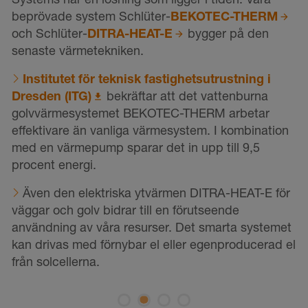
g
beprövade system Schlüter-
BEKOTEC-THERM
m
och Schlüter-
DITRA-HEAT-E
bygger på den
b
senaste värmetekniken.
n
e
r
Institutet för teknisk fastighetsutrustning i
s
-
Dresden (ITG)
bekräftar att det vattenburna
golvvärmesystemet BEKOTEC-THERM arbetar
effektivare än vanliga värmesystem. I kombination
l
med en värmepump sparar det in upp till 9,5
d
procent energi.
s
p
Även den elektriska ytvärmen DITRA-HEAT-E för
väggar och golv bidrar till en förutseende
användning av våra resurser. Det smarta systemet
f
kan drivas med förnybar el eller egenproducerad el
d
från solcellerna.
k
o