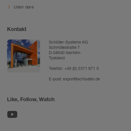
Kontakt
Schlüter-Systems KG
Schmölestraße 7
D-58640 Iserlohn
Tyskland
Telefon:
+49 (0) 2371 971 0
E-post:
export@schlueter.de
Like, Follow, Watch
Youtube
Om webbplatsen
Personuppgiftsskydd
Leverans- och betalningsvillkor
Tillgänglighetsredogörelse