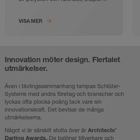
en permanent och säker förankring
av fästmassa och tätningslim.
VISA MER
Innovation möter design. Flertalet
utmärkelser.
Även i tävlingssammanhang tampas Schlüter-
Systems med andra företag och branscher och
lyckas ofta plocka poäng tack vare sin
innovationskraft. Det bevisar de många
utmärkelserna.
Något vi är särskilt stolta över är
Architects’
Darling Awards.
De belönar tillverkare och