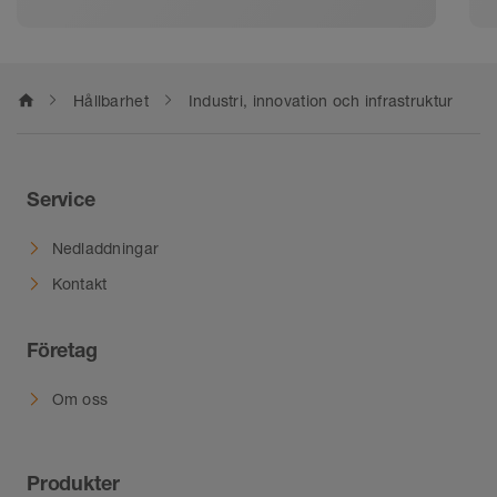
home
Hållbarhet
Industri, innovation och infrastruktur
Service
Nedladdningar
Kontakt
Företag
Om oss
Produkter
Våra produkt-highlights