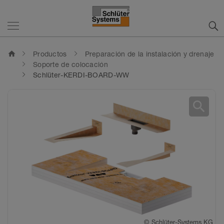
home
Productos
Preparación de la instalación y drenaje
Soporte de colocación
Schlüter-KERDI-BOARD-WW
search
©
©
©
©
©
©
Schlüter-Systems KG
Schlüter-Systems KG
Schlüter-Systems KG
Schlüter-Systems KG
Schlüter-Systems KG
Schlüter-Systems KG