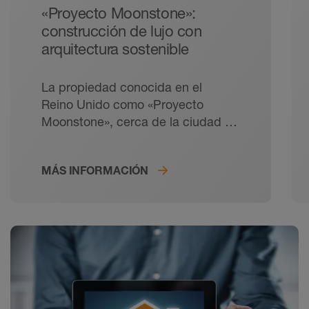
«Proyecto Moonstone»:
construcción de lujo con
arquitectura sostenible
La propiedad conocida en el
Reino Unido como «Proyecto
Moonstone», cerca de la ciudad de
Cheltenham, demuestra que es
posible una construcción de lujo al
MÁS INFORMACIÓN
máximo nivel, una arquitectura
imponente y un pensamiento
ecológico y eficiente con un
resultado impresionante.