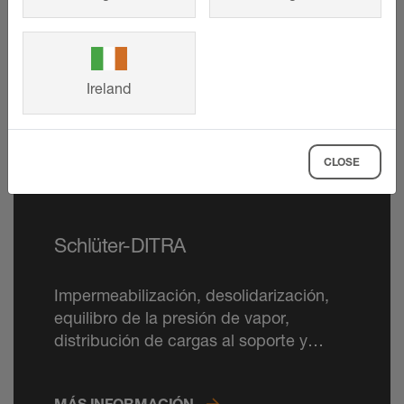
Ireland
CLOSE
Schlüter-DITRA
Impermeabilización, desolidarización,
equilibro de la presión de vapor,
distribución de cargas al soporte y
distribución homogénea del calor: la
lámina DITRA se convierte en un
MÁS INFORMACIÓN